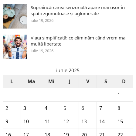
Supraîncărcarea senzorială apare mai ușor în
spații zgomotoase și aglomerate
iulie 19, 2026
Viața simplificată: ce eliminăm când vrem mai
multă libertate
iulie 19, 2026
iunie 2025
L
Ma
Mi
J
V
S
D
1
2
3
4
5
6
7
8
9
10
11
12
13
14
15
16
17
18
19
20
21
22