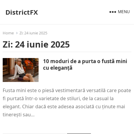
DistrictFX
MENU
Home
Zi:
24 iunie 2025
Zi:
24 iunie 2025
10 moduri de a purta o fustă mini
cu eleganță
Fusta mini este o piesă vestimentară versatilă care poate
fi purtată într-o varietate de stiluri, de la casual la
elegant. Chiar dacă este adesea asociată cu ținute mai
tinerești sau…