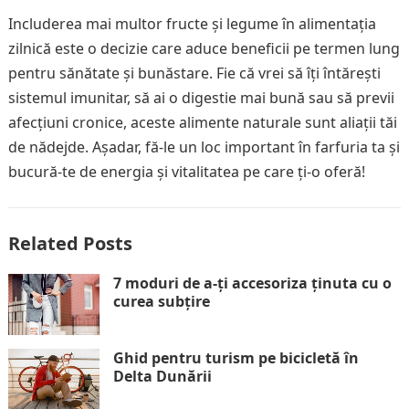
Includerea mai multor fructe și legume în alimentația
zilnică este o decizie care aduce beneficii pe termen lung
pentru sănătate și bunăstare. Fie că vrei să îți întărești
sistemul imunitar, să ai o digestie mai bună sau să previi
afecțiuni cronice, aceste alimente naturale sunt aliații tăi
de nădejde. Așadar, fă-le un loc important în farfuria ta și
bucură-te de energia și vitalitatea pe care ți-o oferă!
Related Posts
7 moduri de a-ți accesoriza ținuta cu o
curea subțire
Ghid pentru turism pe bicicletă în
Delta Dunării