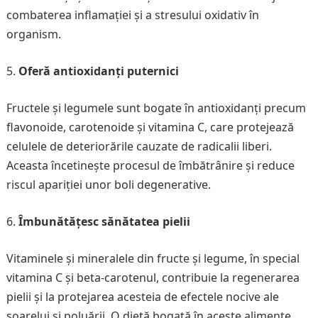
combaterea inflamației și a stresului oxidativ în
organism.
Oferă antioxidanți puternici
Fructele și legumele sunt bogate în antioxidanți precum
flavonoide, carotenoide și vitamina C, care protejează
celulele de deteriorările cauzate de radicalii liberi.
Aceasta încetinește procesul de îmbătrânire și reduce
riscul apariției unor boli degenerative.
Îmbunătățesc sănătatea pielii
Vitaminele și mineralele din fructe și legume, în special
vitamina C și beta-carotenul, contribuie la regenerarea
pielii și la protejarea acesteia de efectele nocive ale
soarelui și poluării. O dietă bogată în aceste alimente