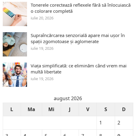
Tonerele corectează reflexele fără să înlocuiască
o colorare completă
iulie 20, 2026
Supraîncărcarea senzorială apare mai ușor în
spații zgomotoase și aglomerate
iulie 19, 2026
Viața simplificată: ce eliminăm când vrem mai
multă libertate
iulie 19, 2026
august 2026
L
Ma
Mi
J
V
S
D
1
2
3
4
5
6
7
8
9