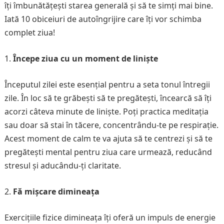
îți îmbunătățești starea generală și să te simți mai bine.
Iată 10 obiceiuri de autoîngrijire care îți vor schimba
complet ziua!
Începe ziua cu un moment de liniște
Începutul zilei este esențial pentru a seta tonul întregii
zile. În loc să te grăbești să te pregătești, încearcă să îți
acorzi câteva minute de liniște. Poți practica meditația
sau doar să stai în tăcere, concentrându-te pe respirație.
Acest moment de calm te va ajuta să te centrezi și să te
pregătești mental pentru ziua care urmează, reducând
stresul și aducându-ți claritate.
Fă mișcare dimineața
Exercițiile fizice dimineața îți oferă un impuls de energie