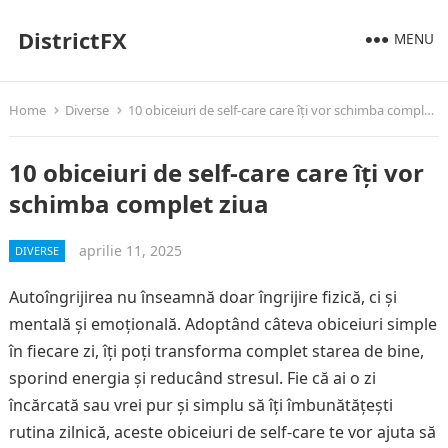
DistrictFX
MENU
Home
Diverse
10 obiceiuri de self-care care îți vor schimba complet ziua
10 obiceiuri de self-care care îți vor
schimba complet ziua
aprilie 11, 2025
DIVERSE
Autoîngrijirea nu înseamnă doar îngrijire fizică, ci și
mentală și emoțională. Adoptând câteva obiceiuri simple
în fiecare zi, îți poți transforma complet starea de bine,
sporind energia și reducând stresul. Fie că ai o zi
încărcată sau vrei pur și simplu să îți îmbunătățești
rutina zilnică, aceste obiceiuri de self-care te vor ajuta să