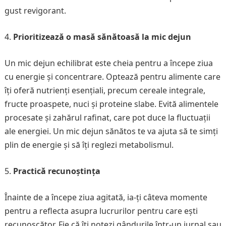
gust revigorant.
Prioritizează o masă sănătoasă la mic dejun
Un mic dejun echilibrat este cheia pentru a începe ziua
cu energie și concentrare. Optează pentru alimente care
îți oferă nutrienți esențiali, precum cereale integrale,
fructe proaspete, nuci și proteine slabe. Evită alimentele
procesate și zahărul rafinat, care pot duce la fluctuații
ale energiei. Un mic dejun sănătos te va ajuta să te simți
plin de energie și să îți reglezi metabolismul.
Practică recunoștința
Înainte de a începe ziua agitată, ia-ți câteva momente
pentru a reflecta asupra lucrurilor pentru care ești
recunoscător. Fie că îți notezi gândurile într-un jurnal sau