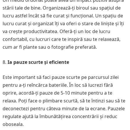
Un mediu ordonat poate avea un impact pozitiv asupra
stării tale de bine. Organizează-ți biroul sau spațiul de
lucru astfel încât să fie curat și funcțional. Un spațiu de
lucru curat și organizat îți va oferi o stare de liniște și îți
va crește productivitatea. Oferă-ți un loc de lucru
confortabil, cu lucruri care te inspiră sau te relaxează,
cum ar fi plante sau o fotografie preferată.
Ia pauze scurte și eficiente
Este important să faci pauze scurte pe parcursul zilei
pentru a-ți reîncărca bateriile. În loc să lucrezi fără
oprire, acordă-ți pauze de 5-10 minute pentru a te
relaxa. Poți face o plimbare scurtă, să te întinzi sau să te
deconectezi pentru câteva minute de la ecrane. Pauzele
regulate ajută la îmbunătățirea concentrării și reduc
oboseala.