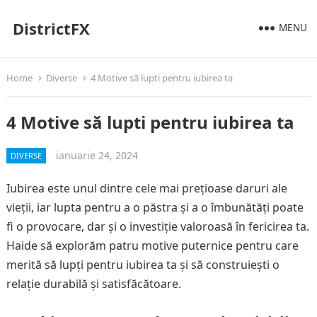
DistrictFX
MENU
Home
Diverse
4 Motive să lupti pentru iubirea ta
4 Motive să lupti pentru iubirea ta
ianuarie 24, 2024
DIVERSE
Iubirea este unul dintre cele mai prețioase daruri ale
vieții, iar lupta pentru a o păstra și a o îmbunătăți poate
fi o provocare, dar și o investiție valoroasă în fericirea ta.
Haide să explorăm patru motive puternice pentru care
merită să lupți pentru iubirea ta și să construiești o
relație durabilă și satisfăcătoare.