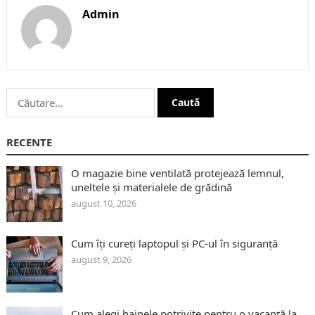
Admin
Caută
după:
RECENTE
O magazie bine ventilată protejează lemnul,
uneltele și materialele de grădină
august 10, 2026
Cum îți cureți laptopul și PC-ul în siguranță
august 9, 2026
Cum alegi hainele potrivite pentru o vacanță la