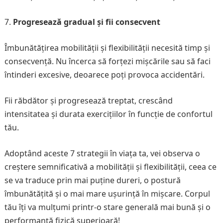
Progresează gradual și fii consecvent
Îmbunătățirea mobilității și flexibilității necesită timp și
consecvență. Nu încerca să forțezi mișcările sau să faci
întinderi excesive, deoarece poți provoca accidentări.
Fii răbdător și progresează treptat, crescând
intensitatea și durata exercițiilor în funcție de confortul
tău.
Adoptând aceste 7 strategii în viața ta, vei observa o
creștere semnificativă a mobilității și flexibilității, ceea ce
se va traduce prin mai puține dureri, o postură
îmbunătățită și o mai mare ușurință în mișcare. Corpul
tău îți va mulțumi printr-o stare generală mai bună și o
performanță fizică superioară!