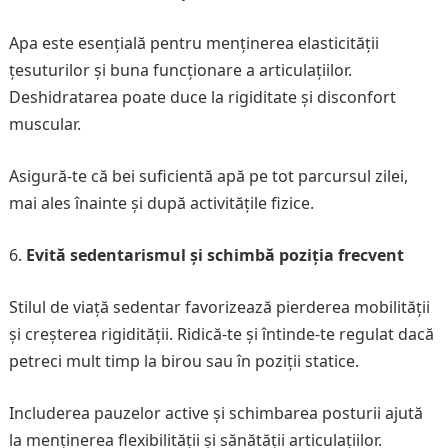
Apa este esențială pentru menținerea elasticității
țesuturilor și buna funcționare a articulațiilor.
Deshidratarea poate duce la rigiditate și disconfort
muscular.
Asigură-te că bei suficientă apă pe tot parcursul zilei,
mai ales înainte și după activitățile fizice.
Evită sedentarismul și schimbă poziția frecvent
Stilul de viață sedentar favorizează pierderea mobilității
și creșterea rigidității. Ridică-te și întinde-te regulat dacă
petreci mult timp la birou sau în poziții statice.
Includerea pauzelor active și schimbarea posturii ajută
la menținerea flexibilității și sănătății articulațiilor.