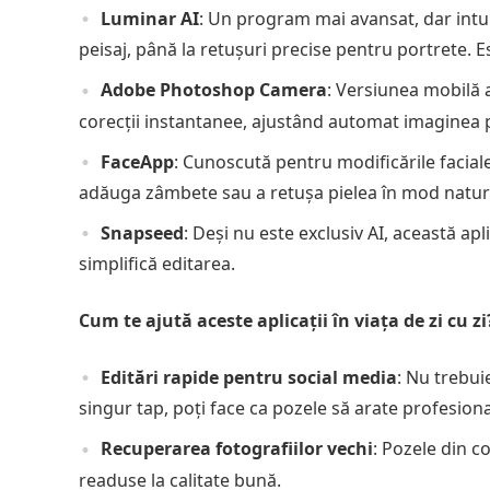
Luminar AI
: Un program mai avansat, dar intui
peisaj, până la retușuri precise pentru portrete. Es
Adobe Photoshop Camera
: Versiunea mobilă a
corecții instantanee, ajustând automat imaginea p
FaceApp
: Cunoscută pentru modificările faciale
adăuga zâmbete sau a retușa pielea în mod natur
Snapseed
: Deși nu este exclusiv AI, această a
simplifică editarea.
Cum te ajută aceste aplicații în viața de zi cu zi
Editări rapide pentru social media
: Nu trebui
singur tap, poți face ca pozele să arate profesiona
Recuperarea fotografiilor vechi
: Pozele din c
readuse la calitate bună.