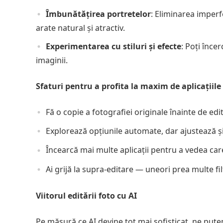
Îmbunătățirea portretelor
: Eliminarea imperfe
arate natural și atractiv.
Experimentarea cu stiluri și efecte
: Poți încer
imaginii.
Sfaturi pentru a profita la maxim de aplicațiile
Fă o copie a fotografiei originale înainte de edi
Explorează opțiunile automate, dar ajustează ș
Încearcă mai multe aplicații pentru a vedea care 
Ai grijă la supra-editare — uneori prea multe filt
Viitorul editării foto cu AI
Pe măsură ce AI devine tot mai sofisticat, ne putem