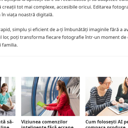
 creații tot mai complexe, accesibile oricui. Editarea fotogra
 în viața noastră digitală.
rapid, simplu și eficient de a-ți îmbunătăți imaginile fără a a
l lor, poți transforma fiecare fotografie într-un moment de 
 familia.
ută să-
Viziunea comenzilor
Cum folosești AI p
nline
inteligente fără ecrane
compara produse, s