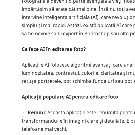
Fotografia a devenit o parte esențială a vieții noast
împărtășim să arate cât mai bine. Însă nu toți ave
intervine inteligența artificială (AI), care revolu
simplu și mai rapid. Astăzi, există aplicații AI ca
să fie nevoie să fii expert în Photoshop sau alte
Ce face AI în editarea foto?
Aplicațiile AI folosesc algoritmi avansați care an
luminozitatea, contrastul, culorile, claritatea și
retușa portretele, pot schimba fundaluri sau pot ad
Aplicații populare AI pentru editare foto
Remini
: Această aplicație este renumită pentru
transformându-le în imagini clare și detaliate. E p
telefoane mai vechi.