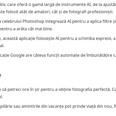
tiv, care oferă o gamă largă de instrumente AI, de la ajustă
te folosit atât de amatori, cât și de fotografi profesioniști.
 celebrului Photoshop integrează AI pentru a aplica filtre și
entru a arăta cât mai bine.
, această aplicație folosește AI pentru a schimba expresii, a
al.
plicație Google are câteva funcții automate de îmbunătățire c
?
e să petreci ore în șir pentru a obține fotografia perfectă. C
l.
opilărie sau amintirile din vacanțe pot prinde viață din nou, f