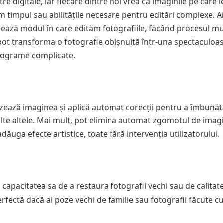
re digitale, iar fiecare dintre noi vrea ca imaginile pe care l
m timpul sau abilitățile necesare pentru editări complexe. Ai
ționează modul în care edităm fotografiile, făcând procesul m
re pot transforma o fotografie obișnuită într-una spectaculoas
 programe complicate.
alizează imaginea și aplică automat corecții pentru a îmbunăt
 multe altele. Mai mult, pot elimina automat zgomotul de imag
ăuga efecte artistice, toate fără intervenția utilizatorului.
 capacitatea sa de a restaura fotografii vechi sau de calitate
erfectă dacă ai poze vechi de familie sau fotografii făcute c