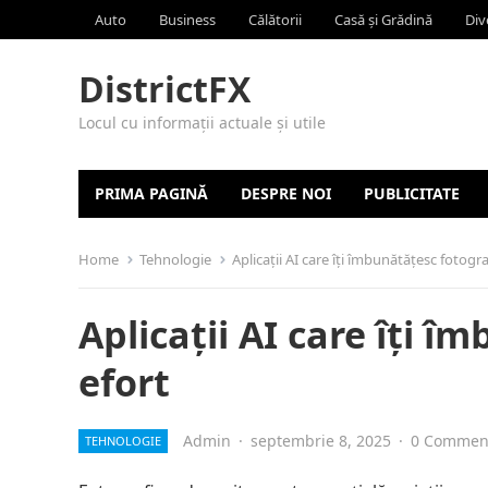
Auto
Business
Călătorii
Casă și Grădină
Div
DistrictFX
Locul cu informații actuale și utile
PRIMA PAGINĂ
DESPRE NOI
PUBLICITATE
Home
Tehnologie
Aplicații AI care îți îmbunătățesc fotograf
Aplicații AI care îți î
efort
Admin
·
septembrie 8, 2025
·
0 Commen
TEHNOLOGIE