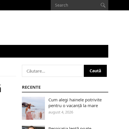
Caută
după:
ă
RECENTE
Cum alegi hainele potrivite
pentru o vacanță la mare
august 4, 2026
Respirația lentă poate