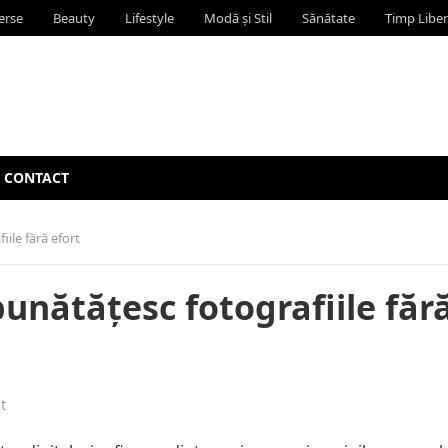
erse
Beauty
Lifestyle
Modă și Stil
Sănătate
Timp Liber
CONTACT
iile fără efort
mbunătățesc fotografiile făr
t