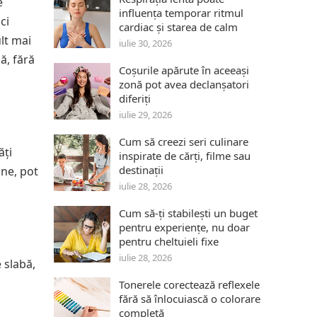
e
influența temporar ritmul
ci
cardiac și starea de calm
ult mai
iulie 30, 2026
ă, fără
Coșurile apărute în aceeași
zonă pot avea declanșatori
diferiți
iulie 29, 2026
Cum să creezi seri culinare
ăți
inspirate de cărți, filme sau
destinații
ine, pot
iulie 28, 2026
Cum să-ți stabilești un buget
pentru experiențe, nu doar
pentru cheltuieli fixe
iulie 28, 2026
 slabă,
u
Tonerele corectează reflexele
fără să înlocuiască o colorare
completă