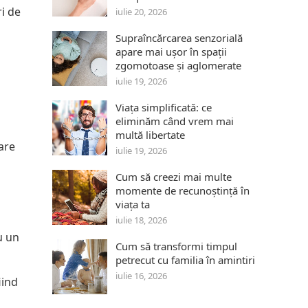
ri de
iulie 20, 2026
Supraîncărcarea senzorială
apare mai ușor în spații
zgomotoase și aglomerate
iulie 19, 2026
Viața simplificată: ce
eliminăm când vrem mai
multă libertate
are
iulie 19, 2026
Cum să creezi mai multe
momente de recunoștință în
viața ta
iulie 18, 2026
u un
Cum să transformi timpul
petrecut cu familia în amintiri
iulie 16, 2026
iind