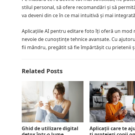
stilul personal, să ofere recomandări și să permită
va deveni din ce în ce mai intuitivă și mai integrată
Aplicațiile AI pentru editare foto îți oferă un mod 
nevoie de cunoștințe tehnice avansate. Cu ajutoru
fii mândru, pregătit să fie împărtășit cu prietenii și
Related Posts
Ghid de utilizare digital
Aplicații care te aj
detox într-o lume
ți protejezi copii o