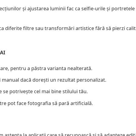
cțiunilor și ajustarea luminii fac ca selfie-urile și portretele
ca diferite filtre sau transformări artistice fără să pierzi cali
 AI
tare, pentru a păstra varianta nealterată.
i manual dacă dorești un rezultat personalizat.
se potrivește cel mai bine stilului tău.
re pot face fotografia să pară artificială.
 aștepta la aplicații care să recunoască și să adapteze edită