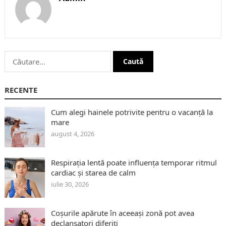
Caută
după:
RECENTE
Cum alegi hainele potrivite pentru o vacanță la
mare
august 4, 2026
Respirația lentă poate influența temporar ritmul
cardiac și starea de calm
iulie 30, 2026
Coșurile apărute în aceeași zonă pot avea
declanșatori diferiți