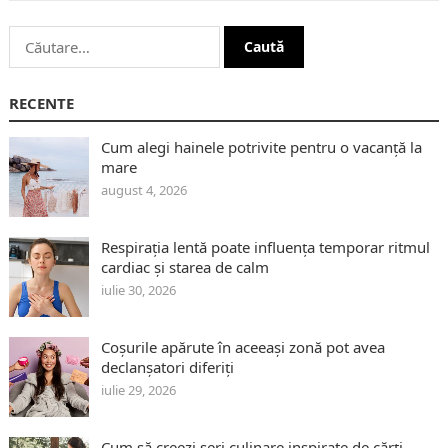
Caută
după:
RECENTE
Cum alegi hainele potrivite pentru o vacanță la
mare
august 4, 2026
Respirația lentă poate influența temporar ritmul
cardiac și starea de calm
iulie 30, 2026
Coșurile apărute în aceeași zonă pot avea
declanșatori diferiți
iulie 29, 2026
Cum să creezi seri culinare inspirate de cărți,