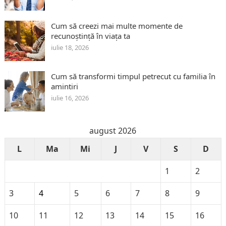
Cum să creezi mai multe momente de
recunoștință în viața ta
iulie 18, 2026
Cum să transformi timpul petrecut cu familia în
amintiri
iulie 16, 2026
august 2026
L
Ma
Mi
J
V
S
D
1
2
3
4
5
6
7
8
9
10
11
12
13
14
15
16