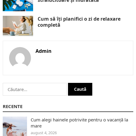
strălucitoare și hidratată
Cum să îți planifici o zi de relaxare
completă
Admin
Caută
după:
RECENTE
Cum alegi hainele potrivite pentru o vacanță la
mare
august 4, 2026