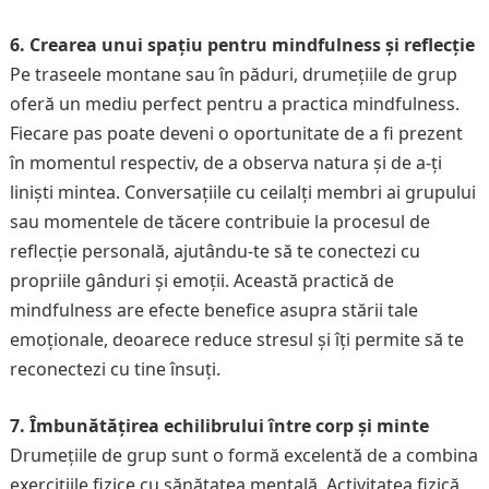
6. Crearea unui spațiu pentru mindfulness și reflecție
Pe traseele montane sau în păduri, drumețiile de grup
oferă un mediu perfect pentru a practica mindfulness.
Fiecare pas poate deveni o oportunitate de a fi prezent
în momentul respectiv, de a observa natura și de a-ți
liniști mintea. Conversațiile cu ceilalți membri ai grupului
sau momentele de tăcere contribuie la procesul de
reflecție personală, ajutându-te să te conectezi cu
propriile gânduri și emoții. Această practică de
mindfulness are efecte benefice asupra stării tale
emoționale, deoarece reduce stresul și îți permite să te
reconectezi cu tine însuți.
7. Îmbunătățirea echilibrului între corp și minte
Drumețiile de grup sunt o formă excelentă de a combina
exercițiile fizice cu sănătatea mentală. Activitatea fizică