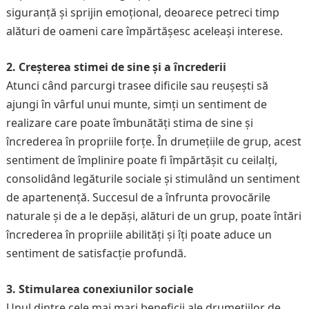
siguranță și sprijin emoțional, deoarece petreci timp
alături de oameni care împărtășesc aceleași interese.
2. Creșterea stimei de sine și a încrederii
Atunci când parcurgi trasee dificile sau reușești să
ajungi în vârful unui munte, simți un sentiment de
realizare care poate îmbunătăți stima de sine și
încrederea în propriile forțe. În drumețiile de grup, acest
sentiment de împlinire poate fi împărtășit cu ceilalți,
consolidând legăturile sociale și stimulând un sentiment
de apartenență. Succesul de a înfrunta provocările
naturale și de a le depăși, alături de un grup, poate întări
încrederea în propriile abilități și îți poate aduce un
sentiment de satisfacție profundă.
3. Stimularea conexiunilor sociale
Unul dintre cele mai mari beneficii ale drumețiilor de