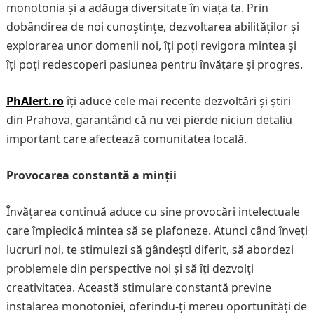
monotonia și a adăuga diversitate în viața ta. Prin
dobândirea de noi cunoștințe, dezvoltarea abilităților și
explorarea unor domenii noi, îți poți revigora mintea și
îți poți redescoperi pasiunea pentru învățare și progres.
PhAlert.ro
îți aduce cele mai recente dezvoltări și știri
din Prahova, garantând că nu vei pierde niciun detaliu
important care afectează comunitatea locală.
Provocarea constantă a minții
Învățarea continuă aduce cu sine provocări intelectuale
care împiedică mintea să se plafoneze. Atunci când înveți
lucruri noi, te stimulezi să gândești diferit, să abordezi
problemele din perspective noi și să îți dezvolți
creativitatea. Această stimulare constantă previne
instalarea monotoniei, oferindu-ți mereu oportunități de