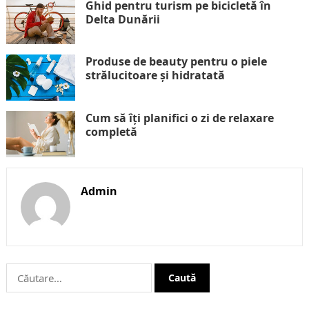
Ghid pentru turism pe bicicletă în
Delta Dunării
Produse de beauty pentru o piele
strălucitoare și hidratată
Cum să îți planifici o zi de relaxare
completă
Admin
Caută
după: