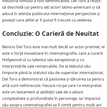
industria filmului a fost semnificativă. Del Toro a reușit
să deschidă uși pentru alți actori latino-americani și să
aducă în atenția publicului internațional perspective și
povești care altfel ar fi putut fi trecute cu vederea.
Concluzie: O Carieră de Neuitat
Benicio Del Toro este mai mult decât un actor premiat; el
este o forță inovatoare în cinematografie, care a cucerit
Hollywood-ul cu talentul său excepțional și cu
interpretările sale remarcabile. De la debutul său
timpurie până la statutul său de superstar internațional,
Del Toro a demonstrat că pasiunea și dăruirea sa pentru
artă sunt neîntrecute. Fiecare rol pe care l-a interpretat
este un testament al abilității sale de a aduce
complexitate și profunditate în personaje, iar impactul
său asupra cinematografiei va fi simțit pentru mulți ani