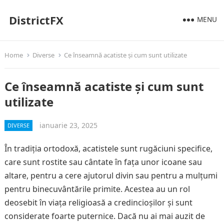
DistrictFX
MENU
Home
Diverse
Ce înseamnă acatiste și cum sunt utilizate
Ce înseamnă acatiste și cum sunt
utilizate
ianuarie 23, 2025
DIVERSE
În tradiția ortodoxă, acatistele sunt rugăciuni specifice,
care sunt rostite sau cântate în fața unor icoane sau
altare, pentru a cere ajutorul divin sau pentru a mulțumi
pentru binecuvântările primite. Acestea au un rol
deosebit în viața religioasă a credincioșilor și sunt
considerate foarte puternice. Dacă nu ai mai auzit de