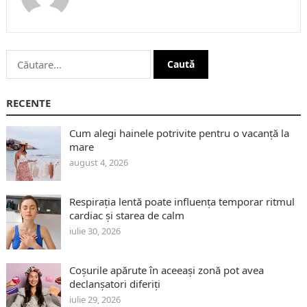
Caută
după:
RECENTE
Cum alegi hainele potrivite pentru o vacanță la
mare
august 4, 2026
Respirația lentă poate influența temporar ritmul
cardiac și starea de calm
iulie 30, 2026
Coșurile apărute în aceeași zonă pot avea
declanșatori diferiți
iulie 29, 2026