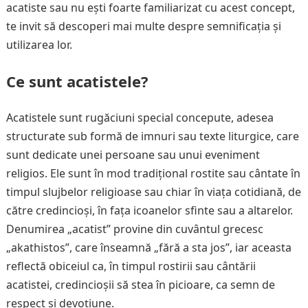
acatiste sau nu ești foarte familiarizat cu acest concept,
te invit să descoperi mai multe despre semnificația și
utilizarea lor.
Ce sunt acatistele?
Acatistele sunt rugăciuni special concepute, adesea
structurate sub formă de imnuri sau texte liturgice, care
sunt dedicate unei persoane sau unui eveniment
religios. Ele sunt în mod tradițional rostite sau cântate în
timpul slujbelor religioase sau chiar în viața cotidiană, de
către credincioși, în fața icoanelor sfinte sau a altarelor.
Denumirea „acatist” provine din cuvântul grecesc
„akathistos”, care înseamnă „fără a sta jos”, iar aceasta
reflectă obiceiul ca, în timpul rostirii sau cântării
acatistei, credincioșii să stea în picioare, ca semn de
respect și devoțiune.