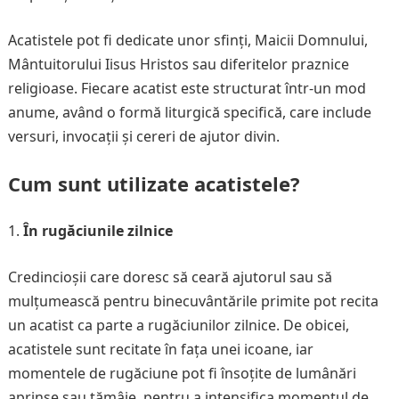
Acatistele pot fi dedicate unor sfinți, Maicii Domnului,
Mântuitorului Iisus Hristos sau diferitelor praznice
religioase. Fiecare acatist este structurat într-un mod
anume, având o formă liturgică specifică, care include
versuri, invocații și cereri de ajutor divin.
Cum sunt utilizate acatistele?
În rugăciunile zilnice
Credincioșii care doresc să ceară ajutorul sau să
mulțumească pentru binecuvântările primite pot recita
un acatist ca parte a rugăciunilor zilnice. De obicei,
acatistele sunt recitate în fața unei icoane, iar
momentele de rugăciune pot fi însoțite de lumânări
aprinse sau tămâie, pentru a intensifica momentul de