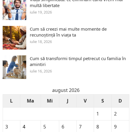
multă libertate
iulie 19, 2026
Cum să creezi mai multe momente de
recunoștință în viața ta
iulie 18, 2026
Cum să transformi timpul petrecut cu familia în
amintiri
iulie 16, 2026
august 2026
L
Ma
Mi
J
V
S
D
1
2
3
4
5
6
7
8
9