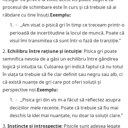
procesul de schimbare este în curs și că trebuie să ai
răbdare cu tine însuți.
Exemplu:
„Am visat o pisică gri în timp ce treceam printr-o
perioadă de incertitudine la locul de muncă. Poate că
visul îmi transmitea că sunt într-o fază de tranziție.”
Echilibru între rațiune și intuiție
: Pisica gri poate
semnifica nevoia de a găsi un echilibru între gândirea
logică și intuiția ta. Culoarea gri indică faptul că nu totul
în viața ta trebuie să fie clar definit sau negru sau alb, ci
că există nuanțe de gri care pot oferi soluții și
perspective noi.
Exemplu:
„Pisica gri din vis m-a făcut să reflectez asupra
deciziilor mele recente. Poate că trebuie să fiu mai
deschis la idei mai nuanțate, nu doar la soluții clare.”
Instincte și introspecție
: Pisicile sunt adesea legate