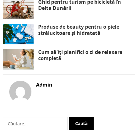
Ghid pentru turism pe bicicletă în
Delta Dunării
Produse de beauty pentru o piele
strălucitoare și hidratată
Cum să îți planifici o zi de relaxare
completă
Admin
Caută
după: