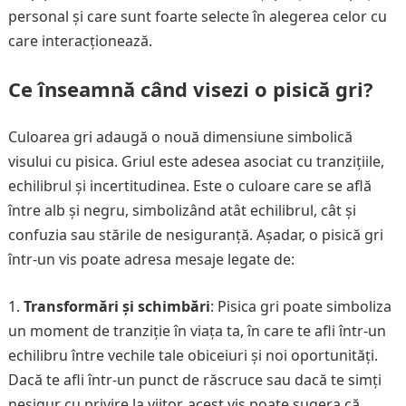
personal și care sunt foarte selecte în alegerea celor cu
care interacționează.
Ce înseamnă când visezi o pisică gri?
Culoarea gri adaugă o nouă dimensiune simbolică
visului cu pisica. Griul este adesea asociat cu tranzițiile,
echilibrul și incertitudinea. Este o culoare care se află
între alb și negru, simbolizând atât echilibrul, cât și
confuzia sau stările de nesiguranță. Așadar, o pisică gri
într-un vis poate adresa mesaje legate de:
Transformări și schimbări
: Pisica gri poate simboliza
un moment de tranziție în viața ta, în care te afli într-un
echilibru între vechile tale obiceiuri și noi oportunități.
Dacă te afli într-un punct de răscruce sau dacă te simți
nesigur cu privire la viitor, acest vis poate sugera că