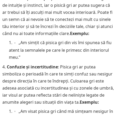
de intuiție și instinct, iar o pisică gri ar putea sugera că
ar trebui să îți asculți mai mult vocea interioară. Poate fi
un semn că ai nevoie să te conectezi mai mult cu sinele
tău interior și să te încrezi în deciziile tale, chiar și atunci
când nu ai toate informațiile clare.
Exemplu:
„Am simțit că pisica gri din vis îmi spunea să fiu
atent la semnalele pe care le primesc din interiorul
meu.”
Confuzie și incertitudine
: Pisica gri ar putea
simboliza o perioadă în care te simți confuz sau nesigur
despre direcția în care te îndrepți. Culoarea gri este
adesea asociată cu incertitudinea și cu zonele de umbră,
iar visul ar putea reflecta stări de neliniște legate de
anumite alegeri sau situații din viața ta.
Exemplu:
„Am visat pisica gri când mă simțeam nesigur în