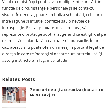
Visul cu o pisică gri poate avea multiple interpretări, în
funcție de circumstanțele personale și de contextul
visului. În general, poate simboliza schimbări, echilibru
între rațiune și intuiție, confuzie sau o nevoie de
introspecție. Pisica gri poate, de asemenea, să
reprezinte o protecție subtilă, sugerând că ești ghidat pe
drumul tău, chiar dacă nu ai toate răspunsurile. În orice
caz, acest vis îți poate oferi un mesaj important legat de
direcția în care te îndrepți și despre cum ar trebui să îți
asculți instinctele în fața incertitudinii.
Related Posts
7 moduri de a-ți accesoriza ținuta cu o
curea subțire