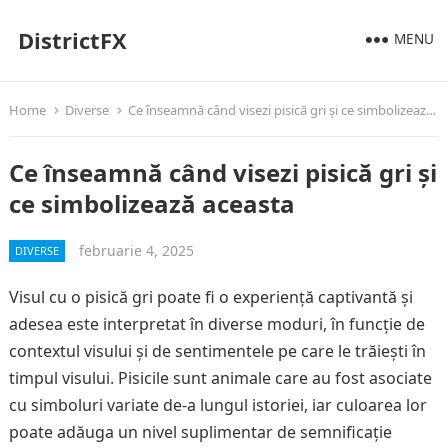
DistrictFX
MENU
Home
Diverse
Ce înseamnă când visezi pisică gri și ce simbolizează aceasta
Ce înseamnă când visezi pisică gri și
ce simbolizează aceasta
februarie 4, 2025
DIVERSE
Visul cu o pisică gri poate fi o experiență captivantă și
adesea este interpretat în diverse moduri, în funcție de
contextul visului și de sentimentele pe care le trăiești în
timpul visului. Pisicile sunt animale care au fost asociate
cu simboluri variate de-a lungul istoriei, iar culoarea lor
poate adăuga un nivel suplimentar de semnificație