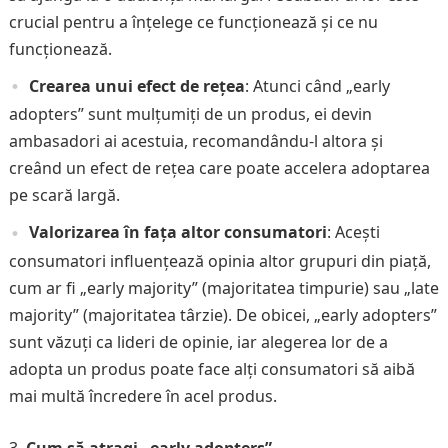
crucial pentru a înțelege ce funcționează și ce nu
funcționează.
Crearea unui efect de rețea
: Atunci când „early
adopters” sunt mulțumiți de un produs, ei devin
ambasadori ai acestuia, recomandându-l altora și
creând un efect de rețea care poate accelera adoptarea
pe scară largă.
Valorizarea în fața altor consumatori
: Acești
consumatori influențează opinia altor grupuri din piață,
cum ar fi „early majority” (majoritatea timpurie) sau „late
majority” (majoritatea târzie). De obicei, „early adopters”
sunt văzuți ca lideri de opinie, iar alegerea lor de a
adopta un produs poate face alți consumatori să aibă
mai multă încredere în acel produs.
Cum să atragi „early adopters”