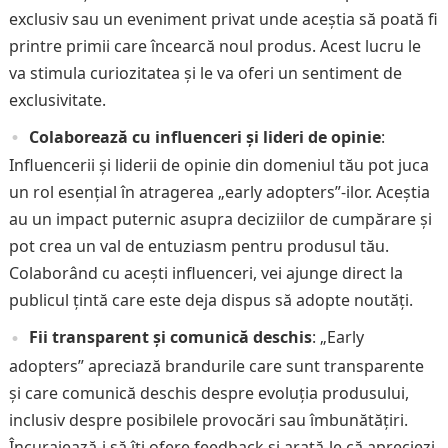
exclusiv sau un eveniment privat unde aceștia să poată fi
printre primii care încearcă noul produs. Acest lucru le
va stimula curiozitatea și le va oferi un sentiment de
exclusivitate.
Colaborează cu influenceri și lideri de opinie
:
Influencerii și liderii de opinie din domeniul tău pot juca
un rol esențial în atragerea „early adopters”-ilor. Aceștia
au un impact puternic asupra deciziilor de cumpărare și
pot crea un val de entuziasm pentru produsul tău.
Colaborând cu acești influenceri, vei ajunge direct la
publicul țintă care este deja dispus să adopte noutăți.
Fii transparent și comunică deschis
: „Early
adopters” apreciază brandurile care sunt transparente
și care comunică deschis despre evoluția produsului,
inclusiv despre posibilele provocări sau îmbunătățiri.
Încurajează-i să îți ofere feedback și arată-le că apreciezi