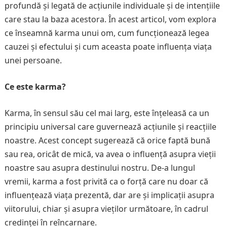
profundă și legată de acțiunile individuale și de intențiile
care stau la baza acestora. În acest articol, vom explora
ce înseamnă karma unui om, cum funcționează legea
cauzei și efectului și cum aceasta poate influența viața
unei persoane.
Ce este karma?
Karma, în sensul său cel mai larg, este înțeleasă ca un
principiu universal care guvernează acțiunile și reacțiile
noastre. Acest concept sugerează că orice faptă bună
sau rea, oricât de mică, va avea o influență asupra vieții
noastre sau asupra destinului nostru. De-a lungul
vremii, karma a fost privită ca o forță care nu doar că
influențează viața prezentă, dar are și implicații asupra
viitorului, chiar și asupra vieților următoare, în cadrul
credinței în reîncarnare.