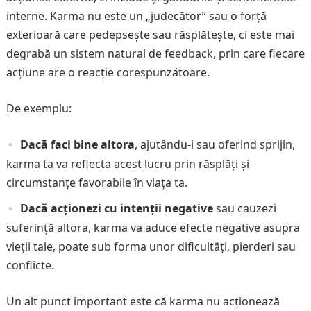
interne. Karma nu este un „judecător” sau o forță
exterioară care pedepsește sau răsplătește, ci este mai
degrabă un sistem natural de feedback, prin care fiecare
acțiune are o reacție corespunzătoare.
De exemplu:
Dacă faci bine altora
, ajutându-i sau oferind sprijin,
karma ta va reflecta acest lucru prin răsplăți și
circumstanțe favorabile în viața ta.
Dacă acționezi cu intenții negative
sau cauzezi
suferință altora, karma va aduce efecte negative asupra
vieții tale, poate sub forma unor dificultăți, pierderi sau
conflicte.
Un alt punct important este că karma nu acționează