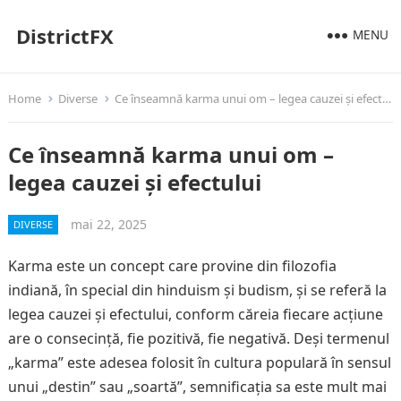
DistrictFX
MENU
Home
Diverse
Ce înseamnă karma unui om – legea cauzei și efectului
Ce înseamnă karma unui om –
legea cauzei și efectului
mai 22, 2025
DIVERSE
Karma este un concept care provine din filozofia
indiană, în special din hinduism și budism, și se referă la
legea cauzei și efectului, conform căreia fiecare acțiune
are o consecință, fie pozitivă, fie negativă. Deși termenul
„karma” este adesea folosit în cultura populară în sensul
unui „destin” sau „soartă”, semnificația sa este mult mai