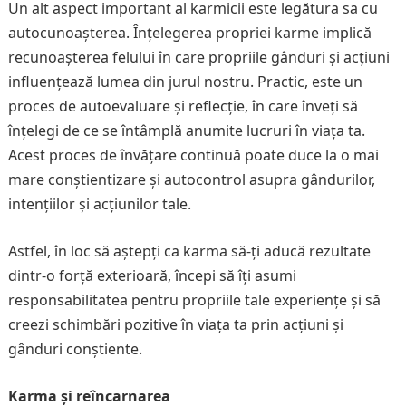
Un alt aspect important al karmicii este legătura sa cu
autocunoașterea. Înțelegerea propriei karme implică
recunoașterea felului în care propriile gânduri și acțiuni
influențează lumea din jurul nostru. Practic, este un
proces de autoevaluare și reflecție, în care înveți să
înțelegi de ce se întâmplă anumite lucruri în viața ta.
Acest proces de învățare continuă poate duce la o mai
mare conștientizare și autocontrol asupra gândurilor,
intențiilor și acțiunilor tale.
Astfel, în loc să aștepți ca karma să-ți aducă rezultate
dintr-o forță exterioară, începi să îți asumi
responsabilitatea pentru propriile tale experiențe și să
creezi schimbări pozitive în viața ta prin acțiuni și
gânduri conștiente.
Karma și reîncarnarea