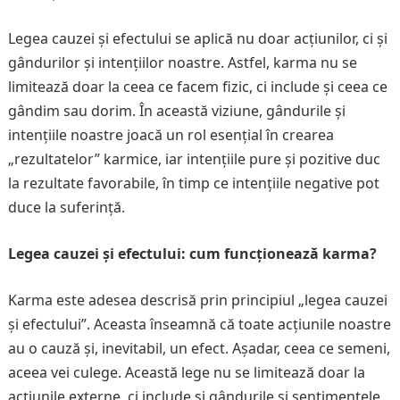
Legea cauzei și efectului se aplică nu doar acțiunilor, ci și
gândurilor și intențiilor noastre. Astfel, karma nu se
limitează doar la ceea ce facem fizic, ci include și ceea ce
gândim sau dorim. În această viziune, gândurile și
intențiile noastre joacă un rol esențial în crearea
„rezultatelor” karmice, iar intențiile pure și pozitive duc
la rezultate favorabile, în timp ce intențiile negative pot
duce la suferință.
Legea cauzei și efectului: cum funcționează karma?
Karma este adesea descrisă prin principiul „legea cauzei
și efectului”. Aceasta înseamnă că toate acțiunile noastre
au o cauză și, inevitabil, un efect. Așadar, ceea ce semeni,
aceea vei culege. Această lege nu se limitează doar la
acțiunile externe, ci include și gândurile și sentimentele