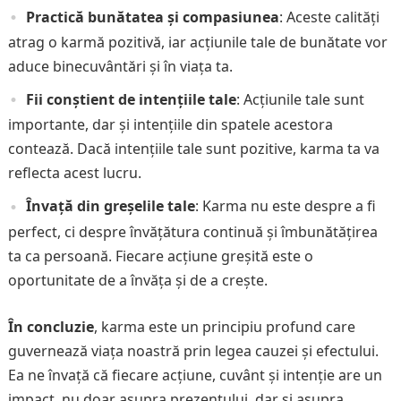
Practică bunătatea și compasiunea
: Aceste calități
atrag o karmă pozitivă, iar acțiunile tale de bunătate vor
aduce binecuvântări și în viața ta.
Fii conștient de intențiile tale
: Acțiunile tale sunt
importante, dar și intențiile din spatele acestora
contează. Dacă intențiile tale sunt pozitive, karma ta va
reflecta acest lucru.
Învață din greșelile tale
: Karma nu este despre a fi
perfect, ci despre învățătura continuă și îmbunătățirea
ta ca persoană. Fiecare acțiune greșită este o
oportunitate de a învăța și de a crește.
În concluzie
, karma este un principiu profund care
guvernează viața noastră prin legea cauzei și efectului.
Ea ne învață că fiecare acțiune, cuvânt și intenție are un
impact, nu doar asupra prezentului, dar și asupra