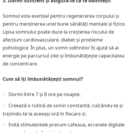
3. Dormi suficient și asigură-te că te odihnești
Somnul este esențial pentru regenerarea corpului și
pentru menținerea unei bune sănătăți mentale și fizice.
Lipsa somnului poate duce la creșterea riscului de
afecțiuni cardiovasculare, diabet și probleme
psihologice. În plus, un somn odihnitor îți ajută să ai
energie pe parcursul zilei și îmbunătățește capacitatea
de concentrare.
Cum să îți îmbunătățești somnul?
Dormi între 7 și 8 ore pe noapte.
Creează o rutină de somn constantă, culcându-te și
trezindu-te la aceeași oră în fiecare zi.
Evită stimulentele precum cafeaua, ecranele digitale