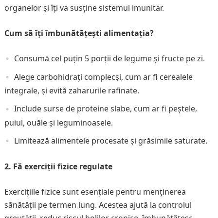
organelor și îți va susține sistemul imunitar.
Cum să îți îmbunătățești alimentația?
Consumă cel puțin 5 porții de legume și fructe pe zi.
Alege carbohidrați complecși, cum ar fi cerealele
integrale, și evită zaharurile rafinate.
Include surse de proteine slabe, cum ar fi peștele,
puiul, ouăle și leguminoasele.
Limitează alimentele procesate și grăsimile saturate.
2. Fă exerciții fizice regulate
Exercițiile fizice sunt esențiale pentru menținerea
sănătății pe termen lung. Acestea ajută la controlul
greutății, reduc riscul bolilor cronice, îmbunătățesc