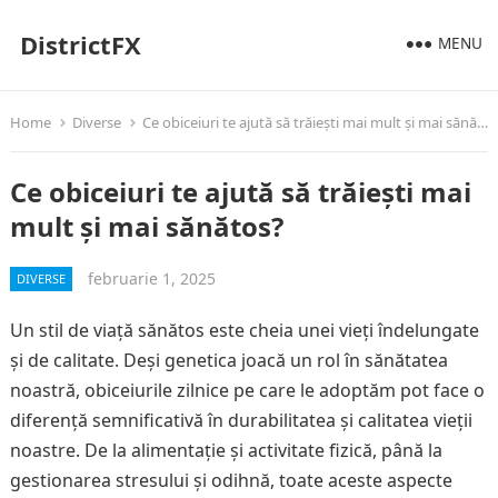
DistrictFX
MENU
Home
Diverse
Ce obiceiuri te ajută să trăiești mai mult și mai sănătos?
Ce obiceiuri te ajută să trăiești mai
mult și mai sănătos?
februarie 1, 2025
DIVERSE
Un stil de viață sănătos este cheia unei vieți îndelungate
și de calitate. Deși genetica joacă un rol în sănătatea
noastră, obiceiurile zilnice pe care le adoptăm pot face o
diferență semnificativă în durabilitatea și calitatea vieții
noastre. De la alimentație și activitate fizică, până la
gestionarea stresului și odihnă, toate aceste aspecte