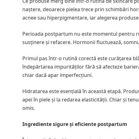
Ce produse merg bine într-o rutină de skincare p
naștere, deoarece pielea trece prin schimbări hor
acnee sau hiperpigmentare, iar alegerea produselo
Perioada postpartum nu este momentul pentru ruti
susținere și refacere. Hormonii fluctuează, somnul 
Primul pas într-o rutină corectă este curățarea blâ
îndepărtarea impurităților fără să afecteze barier
chiar dacă apar imperfecțiuni.
Hidratarea este esențială în această etapă. Produs
apei în piele și la redarea elasticității. Chiar și 
omis.
Ingrediente sigure și eficiente postpartum