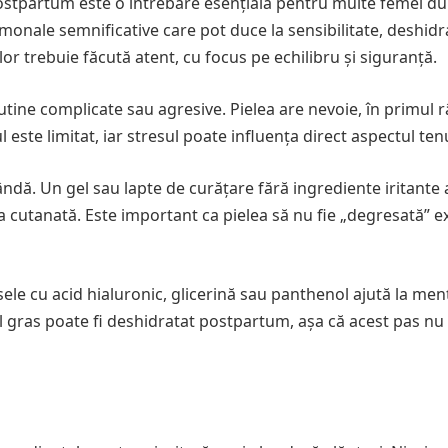
ostpartum este o întrebare esențială pentru multe femei d
monale semnificative care pot duce la sensibilitate, deshidr
r trebuie făcută atent, cu focus pe echilibru și siguranță.
ne complicate sau agresive. Pielea are nevoie, în primul r
este limitat, iar stresul poate influența direct aspectul tenu
ndă. Un gel sau lapte de curățare fără ingrediente iritante a
a cutanată. Este important ca pielea să nu fie „degresată” ex
ele cu acid hialuronic, glicerină sau panthenol ajută la men
tenul gras poate fi deshidratat postpartum, așa că acest pas nu