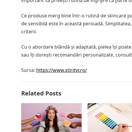
important să privești rutina de îngrijire ca parte 
Ce produse merg bine într-o rutină de skincare post
de sensibilă este în această perioadă. Simplitatea
criterii.
Cu o abordare blândă și adaptată, pielea își poate
sau îți dorești recomandări personalizate, consul
Sursa:
https://www.stiritvr.ro/
Related Posts