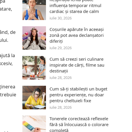
upă
influența temporar ritmul
atare,
cardiac și starea de calm
iulie 30, 2026
Coșurile apărute în aceeași
ând, de
zonă pot avea declanșatori
lui.
diferiți
iulie 29, 2026
jută la
Cum să creezi seri culinare
cesiv,
inspirate de cărți, filme sau
destinații
iulie 28, 2026
ținerea
Cum să-ți stabilești un buget
 trebuie
pentru experiențe, nu doar
pentru cheltuieli fixe
iulie 28, 2026
Tonerele corectează reflexele
fără să înlocuiască o colorare
completă