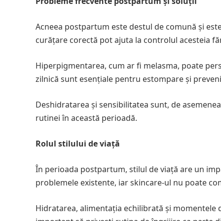
Probleme frecvente postpartum și soluții
Acneea postpartum este destul de comună și este, 
curățare corectă pot ajuta la controlul acesteia fă
Hiperpigmentarea, cum ar fi melasma, poate persis
zilnică sunt esențiale pentru estompare și preveni
Deshidratarea și sensibilitatea sunt, de asemenea
rutinei în această perioadă.
Rolul stilului de viață
În perioada postpartum, stilul de viață are un imp
problemele existente, iar skincare-ul nu poate c
Hidratarea, alimentația echilibrată și momentele de