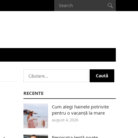
Caută
după:
RECENTE
Cum alegi hainele potrivite
pentru o vacanță la mare
august 4, 2026
Respirația lentă poate