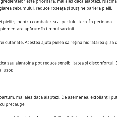
gredientelor este prioritară, mai ales dacă alăptezi. Niacin
glarea sebumului, reduce roșeața și susține bariera pielii.
 pielii și pentru combaterea aspectului tern. În perioada
pigmentare apărute în timpul sarcinii.
i cutanate. Acestea ajută pielea să rețină hidratarea și să 
ca sau alantoina pot reduce sensibilitatea și disconfortul. 
i ușor.
stpartum, mai ales dacă alăptezi. De asemenea, exfolianții pu
 cu precauție.