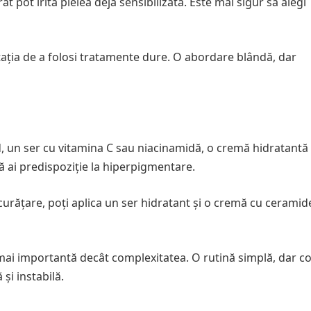
pot irita pielea deja sensibilizată. Este mai sigur să alegi
ația de a folosi tratamente dure. O abordare blândă, dar
, un ser cu vitamina C sau niacinamidă, o cremă hidratantă 
că ai predispoziție la hiperpigmentare.
curățare, poți aplica un ser hidratant și o cremă cu ceramid
 mai importantă decât complexitatea. O rutină simplă, dar co
și instabilă.