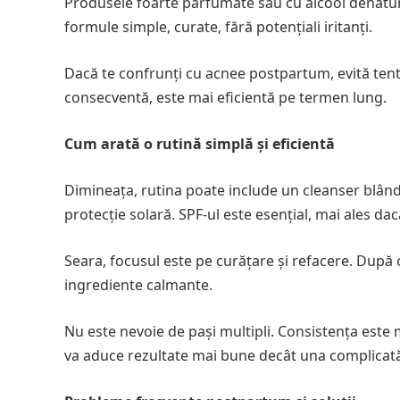
Produsele foarte parfumate sau cu alcool denaturat 
formule simple, curate, fără potențiali iritanți.
Dacă te confrunți cu acnee postpartum, evită tent
consecventă, este mai eficientă pe termen lung.
Cum arată o rutină simplă și eficientă
Dimineața, rutina poate include un cleanser blând
protecție solară. SPF-ul este esențial, mai ales da
Seara, focusul este pe curățare și refacere. După 
ingrediente calmante.
Nu este nevoie de pași multipli. Consistența este
va aduce rezultate mai bune decât una complicată 