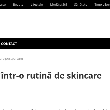
erse
Beauty
Lifestyle
Modă și Stil
Sănătate
Timp Liber
CONTACT
ncare postpartum
într-o rutină de skincare