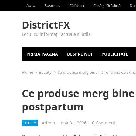
Auto
Business
Călătorii
Casă și Grădină
Div
DistrictFX
Locul cu informații actuale și utile
PRIMA PAGINĂ
DESPRE NOI
PUBLICITATE
Home
Beauty
Ce produse merg bine într-o rutină de ski
Ce produse merg bine 
postpartum
Admin
·
mai 31, 2026
·
0 Comment
BEAUTY