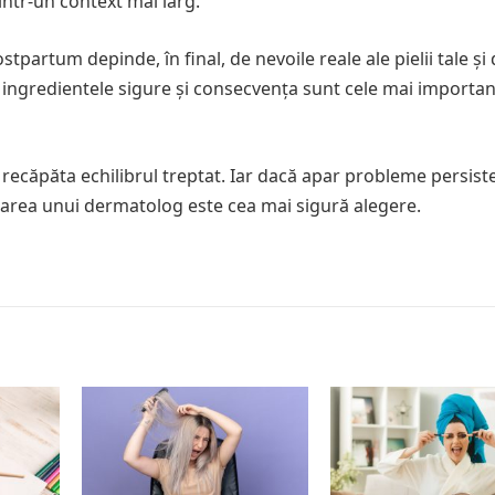
dintr-un context mai larg.
partum depinde, în final, de nevoile reale ale pielii tale și 
, ingredientele sigure și consecvența sunt cele mai importa
 recăpăta echilibrul treptat. Iar dacă apar probleme persist
tarea unui dermatolog este cea mai sigură alegere.