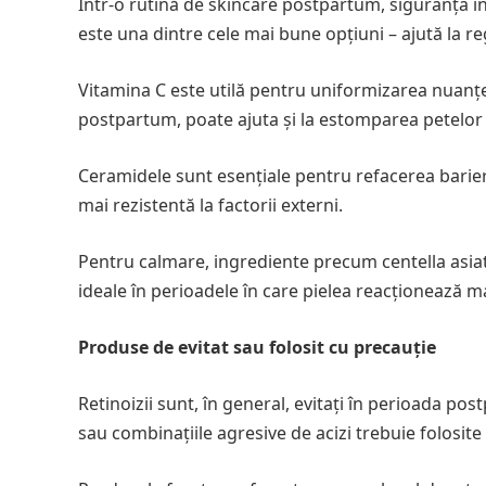
Într-o rutină de skincare postpartum, siguranța in
este una dintre cele mai bune opțiuni – ajută la re
Vitamina C este utilă pentru uniformizarea nuanței
postpartum, poate ajuta și la estomparea petelor 
Ceramidele sunt esențiale pentru refacerea bariere
mai rezistentă la factorii externi.
Pentru calmare, ingrediente precum centella asiati
ideale în perioadele în care pielea reacționează ma
Produse de evitat sau folosit cu precauție
Retinoizii sunt, în general, evitați în perioada po
sau combinațiile agresive de acizi trebuie folosite