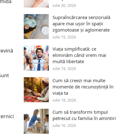
amida
iulie 20, 2026
Supraîncărcarea senzorială
apare mai ușor în spații
zgomotoase și aglomerate
iulie 19, 2026
Viața simplificată: ce
devină
eliminăm când vrem mai
multă libertate
iulie 19, 2026
Sunt
Cum să creezi mai multe
momente de recunoștință în
viața ta
iulie 18, 2026
Cum să transformi timpul
ternici
petrecut cu familia în amintiri
iulie 16, 2026