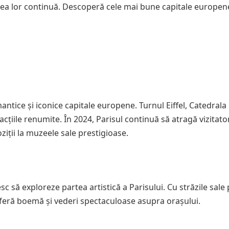
tatea lor continuă. Descoperă cele mai bune capitale europen
mantice și iconice capitale europene. Turnul Eiffel, Catedrala
țiile renumite. În 2024, Parisul continuă să atragă vizitato
ziții la muzeele sale prestigioase.
c să exploreze partea artistică a Parisului. Cu străzile sale
osferă boemă și vederi spectaculoase asupra orașului.