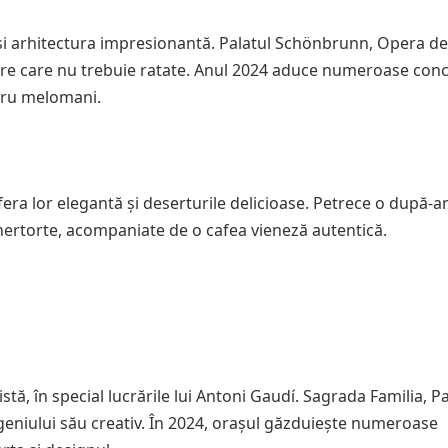
și arhitectura impresionantă. Palatul Schönbrunn, Opera de
jore care nu trebuie ratate. Anul 2024 aduce numeroase conc
ntru melomani.
ra lor elegantă și deserturile delicioase. Petrece o după-
ertorte, acompaniate de o cafea vieneză autentică.
ă, în special lucrările lui Antoni Gaudí. Sagrada Familia, P
 geniului său creativ. În 2024, orașul găzduiește numeroase