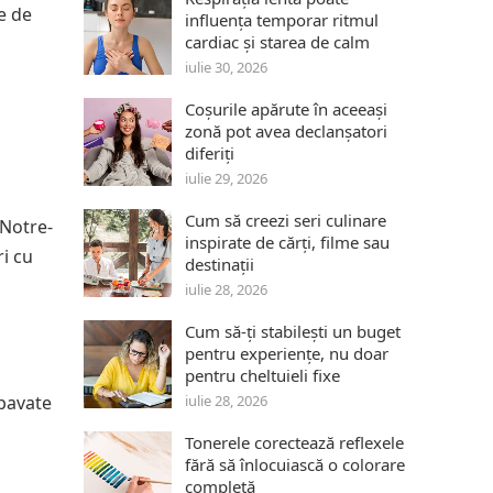
e de
influența temporar ritmul
cardiac și starea de calm
iulie 30, 2026
Coșurile apărute în aceeași
zonă pot avea declanșatori
diferiți
iulie 29, 2026
Cum să creezi seri culinare
 Notre-
inspirate de cărți, filme sau
ri cu
destinații
iulie 28, 2026
Cum să-ți stabilești un buget
pentru experiențe, nu doar
pentru cheltuieli fixe
 pavate
iulie 28, 2026
Tonerele corectează reflexele
fără să înlocuiască o colorare
completă