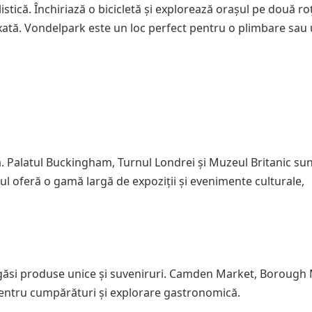
tică. Închiriază o bicicletă și explorează orașul pe două roț
xată. Vondelpark este un loc perfect pentru o plimbare sau
ă. Palatul Buckingham, Turnul Londrei și Muzeul Britanic su
șul oferă o gamă largă de expoziții și evenimente culturale,
i găsi produse unice și suveniruri. Camden Market, Borough
pentru cumpărături și explorare gastronomică.