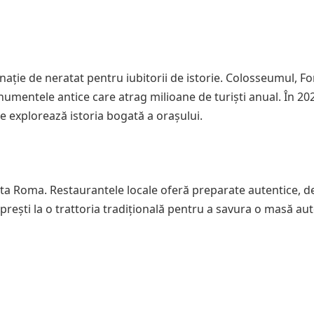
nație de neratat pentru iubitorii de istorie. Colosseumul, F
mentele antice care atrag milioane de turiști anual. În 20
re explorează istoria bogată a orașului.
ta Roma. Restaurantele locale oferă preparate autentice, de
 oprești la o trattoria tradițională pentru a savura o masă au