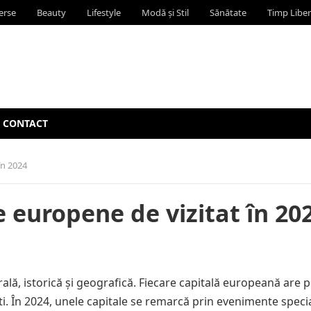
erse
Beauty
Lifestyle
Modă și Stil
Sănătate
Timp Liber
CONTACT
în 2024
 europene de vizitat în 20
ală, istorică și geografică. Fiecare capitală europeană are p
i. În 2024, unele capitale se remarcă prin evenimente specia