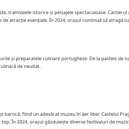
te, tramvaiele istorice și peisajele spectaculoase. Cartierul
e atracție esențiale. În 2024, orașul continuă să atragă tur
urile și preparatele culinare portugheze. De la pasteis de na
ulinară de neuitat.
i barocă, fiind un adevărat muzeu în aer liber. Castelul Pra
e top. În 2024, orașul găzduiește diverse festivaluri de muzic