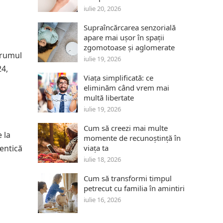
iulie 20, 2026
Supraîncărcarea senzorială
apare mai ușor în spații
zgomotoase și aglomerate
orumul
iulie 19, 2026
24,
Viața simplificată: ce
eliminăm când vrem mai
multă libertate
iulie 19, 2026
Cum să creezi mai multe
 la
momente de recunoștință în
tentică
viața ta
iulie 18, 2026
Cum să transformi timpul
petrecut cu familia în amintiri
iulie 16, 2026