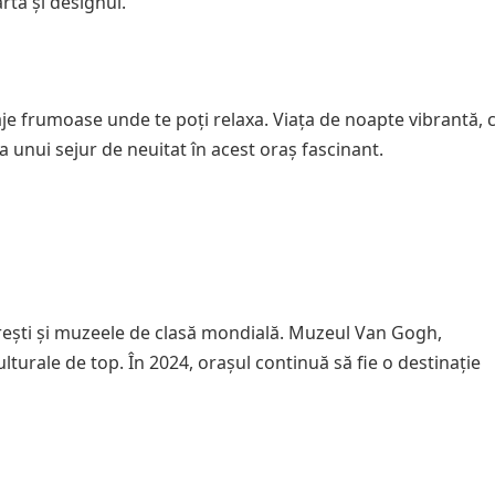
rta și designul.
laje frumoase unde te poți relaxa. Viața de noapte vibrantă, 
 unui sejur de neuitat în acest oraș fascinant.
rești și muzeele de clasă mondială. Muzeul Van Gogh,
turale de top. În 2024, orașul continuă să fie o destinație