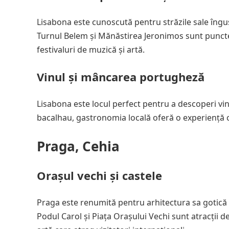
Lisabona este cunoscută pentru străzile sale îngus
Turnul Belem și Mănăstirea Jeronimos sunt puncte d
festivaluri de muzică și artă.
Vinul și mâncarea portugheză
Lisabona este locul perfect pentru a descoperi vin
bacalhau, gastronomia locală oferă o experiență c
Praga, Cehia
Orașul vechi și castele
Praga este renumită pentru arhitectura sa gotică ș
Podul Carol și Piața Orașului Vechi sunt atracții d