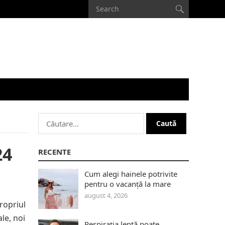
Caută
după:
24
RECENTE
Cum alegi hainele potrivite
pentru o vacanță la mare
august 4, 2026
ropriul
le, noi
Respirația lentă poate