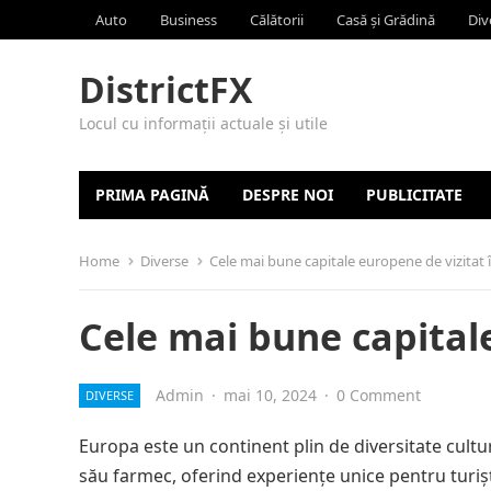
Auto
Business
Călătorii
Casă și Grădină
Div
DistrictFX
Locul cu informații actuale și utile
PRIMA PAGINĂ
DESPRE NOI
PUBLICITATE
Home
Diverse
Cele mai bune capitale europene de vizitat 
Cele mai bune capitale
Admin
·
mai 10, 2024
·
0 Comment
DIVERSE
Europa este un continent plin de diversitate cultur
său farmec, oferind experiențe unice pentru turișt