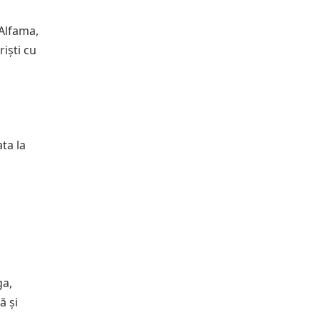
 Alfama,
iști cu
ta la
ga,
ă și