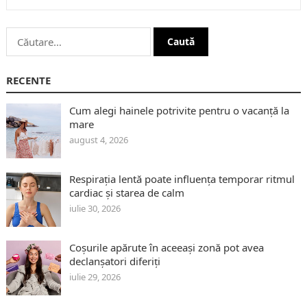
Caută
după:
RECENTE
Cum alegi hainele potrivite pentru o vacanță la
mare
august 4, 2026
Respirația lentă poate influența temporar ritmul
cardiac și starea de calm
iulie 30, 2026
Coșurile apărute în aceeași zonă pot avea
declanșatori diferiți
iulie 29, 2026