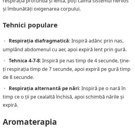
respirația profundă și lentă, poți calma sistemul nervos
și îmbunătăți oxigenarea corpului.
Tehnici populare
Respirația diafragmatică
: Inspiră adânc prin nas,
umplând abdomenul cu aer, apoi expiră lent prin gură.
Tehnica 4-7-8
: Inspiră pe nas timp de 4 secunde, ține-
ți respirația timp de 7 secunde, apoi expiră pe gură timp
de 8 secunde.
Respirația alternantă pe nări
: Inspiră pe o nară în
timp ce o ții pe cealaltă închisă, apoi schimbă nările și
expiră.
Aromaterapia