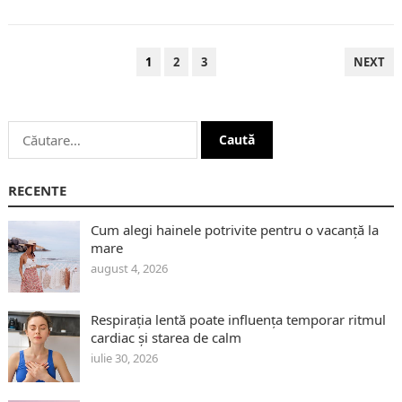
PAGINAȚIE
1
2
3
NEXT
ARTICOLE
Caută
după:
RECENTE
Cum alegi hainele potrivite pentru o vacanță la
mare
august 4, 2026
Respirația lentă poate influența temporar ritmul
cardiac și starea de calm
iulie 30, 2026