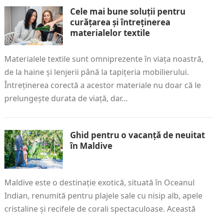
Cele mai bune soluții pentru
curățarea și întreținerea
materialelor textile
Materialele textile sunt omniprezente în viața noastră,
de la haine și lenjerii până la tapițeria mobilierului.
Întreținerea corectă a acestor materiale nu doar că le
prelungește durata de viață, dar…
Ghid pentru o vacanță de neuitat
în Maldive
Maldive este o destinație exotică, situată în Oceanul
Indian, renumită pentru plajele sale cu nisip alb, apele
cristaline și recifele de corali spectaculoase. Această