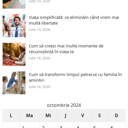
iulie 19, 2026
Viața simplificată: ce eliminăm când vrem mai
multă libertate
iulie 19, 2026
Cum să creezi mai multe momente de
recunoștință în viața ta
iulie 18, 2026
Cum să transformi timpul petrecut cu familia în
amintiri
iulie 16, 2026
octombrie 2024
L
Ma
Mi
J
V
S
D