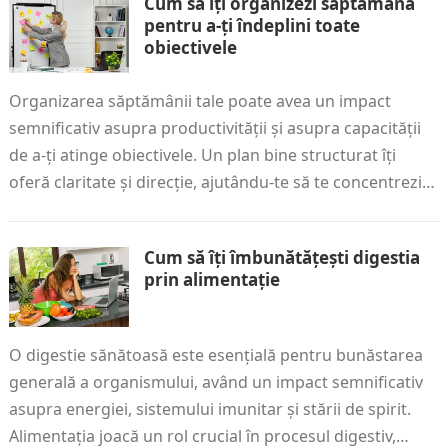
Cum să îți organizezi săptămâna
pentru a-ți îndeplini toate
obiectivele
Organizarea săptămânii tale poate avea un impact
semnificativ asupra productivității și asupra capacității
de a-ți atinge obiectivele. Un plan bine structurat îți
oferă claritate și direcție, ajutându-te să te concentrezi…
Cum să îți îmbunătățești digestia
prin alimentație
O digestie sănătoasă este esențială pentru bunăstarea
generală a organismului, având un impact semnificativ
asupra energiei, sistemului imunitar și stării de spirit.
Alimentația joacă un rol crucial în procesul digestiv,…