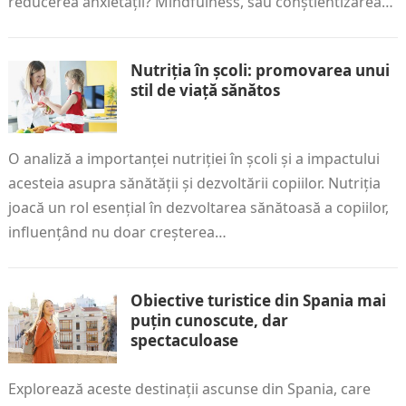
reducerea anxietății? Mindfulness, sau conștientizarea…
Nutriția în școli: promovarea unui
stil de viață sănătos
O analiză a importanței nutriției în școli și a impactului
acesteia asupra sănătății și dezvoltării copiilor. Nutriția
joacă un rol esențial în dezvoltarea sănătoasă a copiilor,
influențând nu doar creșterea…
Obiective turistice din Spania mai
puțin cunoscute, dar
spectaculoase
Explorează aceste destinații ascunse din Spania, care