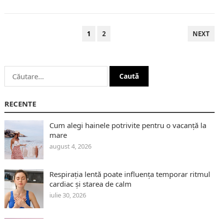
PAGINAȚIE
1
2
NEXT
ARTICOLE
Caută
după:
RECENTE
Cum alegi hainele potrivite pentru o vacanță la
mare
august 4, 2026
Respirația lentă poate influența temporar ritmul
cardiac și starea de calm
iulie 30, 2026