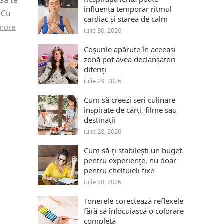
să te
influența temporar ritmul
 Cu
cardiac și starea de calm
more
iulie 30, 2026
Coșurile apărute în aceeași
zonă pot avea declanșatori
diferiți
iulie 29, 2026
Cum să creezi seri culinare
inspirate de cărți, filme sau
destinații
iulie 28, 2026
Cum să-ți stabilești un buget
pentru experiențe, nu doar
pentru cheltuieli fixe
iulie 28, 2026
Tonerele corectează reflexele
fără să înlocuiască o colorare
completă