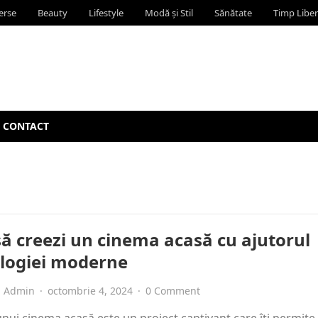
erse
Beauty
Lifestyle
Modă și Stil
Sănătate
Timp Liber
CONTACT
ă creezi un cinema acasă cu ajutorul
logiei moderne
Admin
·
octombrie 4, 2024
·
0 Comment