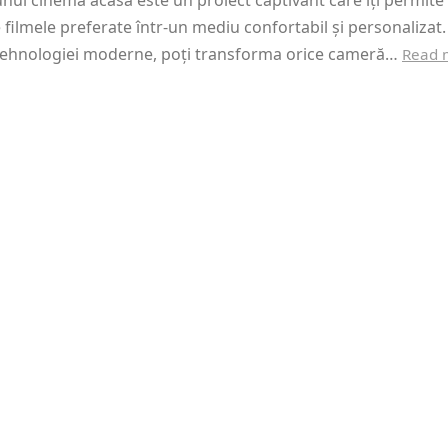
nui cinema acasă este un proiect captivant care îți permite 
 filmele preferate într-un mediu confortabil și personalizat.
 tehnologiei moderne, poți transforma orice cameră…
Read 