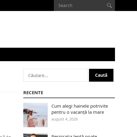
Caută
după:
RECENTE
Cum alegi hainele potrivite
pentru o vacanță la mare
august 4, 2026
Respirația lentă poate