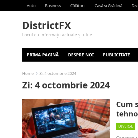
Auto
Business
Călătorii
Casă și Grădină
Div
DistrictFX
Locul cu informații actuale și utile
PRIMA PAGINĂ
DESPRE NOI
PUBLICITATE
Home
Zi:
4 octombrie 2024
Zi:
4 octombrie 2024
Cum s
tehno
DIVERSE