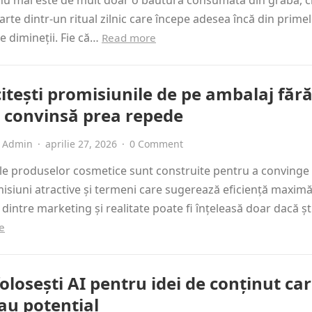
u mai este de mult doar o băutură consumată din grabă, ci
arte dintr-un ritual zilnic care începe adesea încă din prime
e dimineții. Fie că…
Read more
itești promisiunile de pe ambalaj fără
și convinsă prea repede
Admin
·
aprilie 27, 2026
·
0 Comment
e produselor cosmetice sunt construite pentru a convinge 
isiuni atractive și termeni care sugerează eficiență maximă
 dintre marketing și realitate poate fi înțeleasă doar dacă șt
e
losești AI pentru idei de conținut ca
au potențial