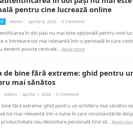
autentificarea în doi pași nu mai este
nală pentru cine lucrează online
Admin
·
aprilie 6, 2026
·
0 Comment
IE
entificarea în doi pași nu mai este opțională pentru cine lu
te o întrebare tot mai relevantă într-o perioadă în care cont
au devenit puncte centrale…
Read more
a de bine fără extreme: ghid pentru u
ibru mai sănătos
Admin
·
aprilie 1, 2026
·
0 Comment
 bine fără extreme: ghid pentru un echilibru mai sănătos es
vă tot mai relevantă într-o lume în care recomandările des
 productivitate sau dezvoltare personală tind să…
Read mor