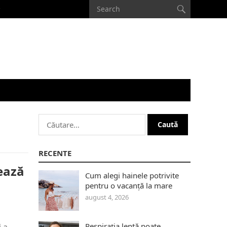
Caută
după:
RECENTE
ează
Cum alegi hainele potrivite
pentru o vacanță la mare
august 4, 2026
Respirația lentă poate