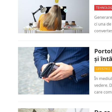
TEHNOLOG
Generarea
ci una de
convert
Porto
și înt
LIFESTYLE
În mediul
vedere. D
care com