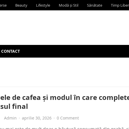
erse
Beauty
Lifestyle
Modă și Stil
Sănătate
Timp Liber
CONTACT
ele de cafea și modul în care complet
sul final
Admin
·
aprilie 30, 2026
·
0 Comment