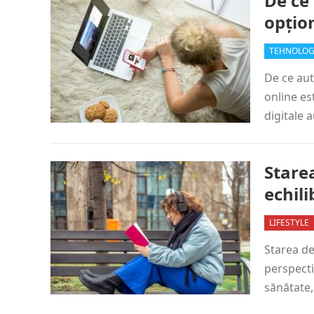
De ce 
opțio
TEHNOLOG
De ce aut
online es
digitale 
Stare
echil
LIFESTYLE
Starea de
perspecti
sănătate,