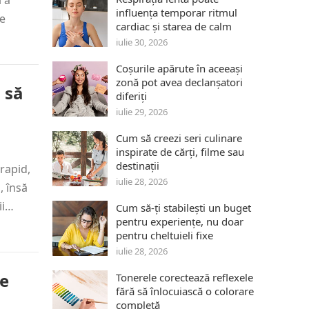
 a
influența temporar ritmul
le
cardiac și starea de calm
iulie 30, 2026
Coșurile apărute în aceeași
zonă pot avea declanșatori
 să
diferiți
iulie 29, 2026
Cum să creezi seri culinare
inspirate de cărți, filme sau
destinații
rapid,
iulie 28, 2026
, însă
ii…
Cum să-ți stabilești un buget
pentru experiențe, nu doar
pentru cheltuieli fixe
iulie 28, 2026
re
Tonerele corectează reflexele
fără să înlocuiască o colorare
completă