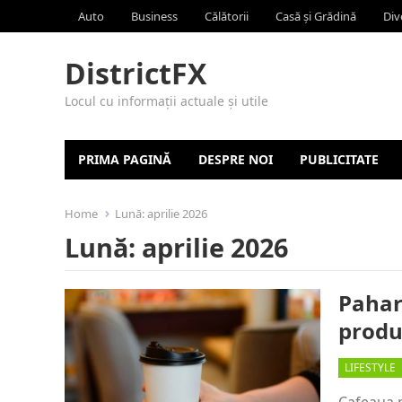
Auto
Business
Călătorii
Casă și Grădină
Div
DistrictFX
Locul cu informații actuale și utile
PRIMA PAGINĂ
DESPRE NOI
PUBLICITATE
Home
Lună:
aprilie 2026
Lună:
aprilie 2026
Pahar
produ
LIFESTYLE