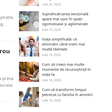
iulie 20, 2026
Supraîncărcarea senzorială
pirație,
apare mai ușor în spații
ag,
zgomotoase și aglomerate
iulie 19, 2026
Viața simplificată: ce
eliminăm când vrem mai
multă libertate
irou
iulie 19, 2026
Cum să creezi mai multe
momente de recunoștință în
viața ta
la prima
iulie 18, 2026
iscrete
Cum să transformi timpul
petrecut cu familia în amintiri
iulie 16, 2026