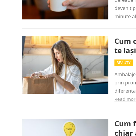
Cafeaua n
devenit p
minute al
Cum c
te la
BEAUTY
Ambalajel
prin prom
diferența
Read mor
Cum fo
chiar 