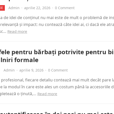
Admin
·
aprilie 22, 2026
·
0 Comment
IE
 de idei de conținut nu mai este de mult o problemă de ins
 relevanță și impact: nu contează câte idei ai, ci dacă ele atr
esc…
Read more
fele pentru bărbați potrivite pentru b
âlniri formale
Admin
·
aprilie 9, 2026
·
0 Comment
 profesional, fiecare detaliu contează mai mult decât pare 
e la modul în care este ales un costum până la accesoriile d
pletează o ținută,…
Read more