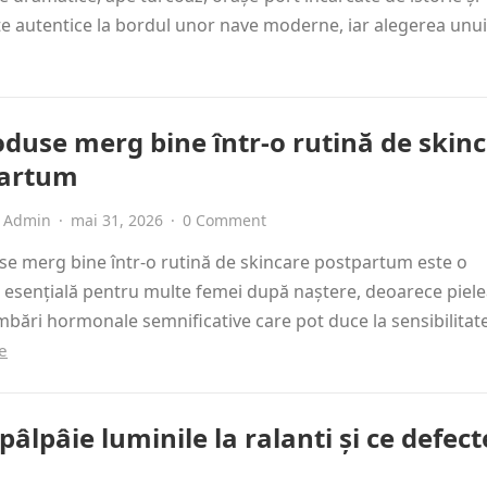
e autentice la bordul unor nave moderne, iar alegerea un
oduse merg bine într-o rutină de skin
partum
Admin
·
mai 31, 2026
·
0 Comment
e merg bine într-o rutină de skincare postpartum este o
 esențială pentru multe femei după naștere, deoarece piele
mbări hormonale semnificative care pot duce la sensibilitat
e
pâlpâie luminile la ralanti și ce defect
a