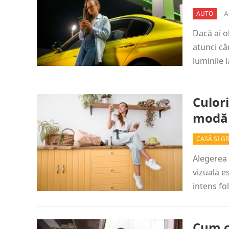
A
AUTO
Dacă ai o
atunci câ
luminile l
Culori
modă 
CASĂ ȘI G
Alegerea 
vizuală e
intens fo
Cum c