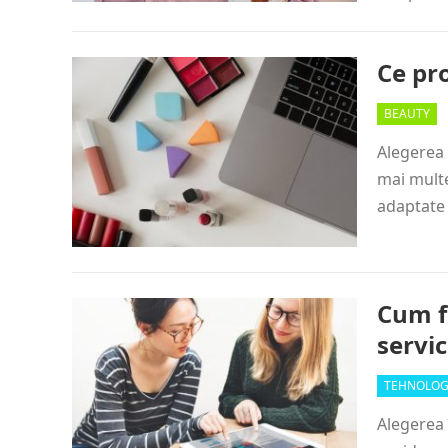
Ce pr
BEAUTY
Alegerea 
mai multe
adaptate
Cum f
servi
TEHNOLOG
Alegerea 