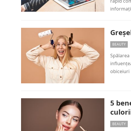
rapid com
informați
Greșel
BEAUTY
Spălarea 
influențe
obiceiur
5 bene
culori
BEAUTY