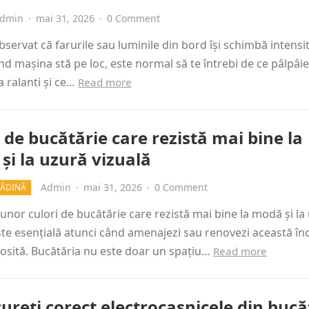
dmin
·
mai 31, 2026
·
0 Comment
bservat că farurile sau luminile din bord își schimbă intensi
nd mașina stă pe loc, este normal să te întrebi de ce pâlpâie
a ralanti și ce…
Read more
 de bucătărie care rezistă mai bine la
și la uzură vizuală
Admin
·
mai 31, 2026
·
0 Comment
RĂDINĂ
unor culori de bucătărie care rezistă mai bine la modă și la
ste esențială atunci când amenajezi sau renovezi această î
losită. Bucătăria nu este doar un spațiu…
Read more
ureți corect electrocasnicele din bucă