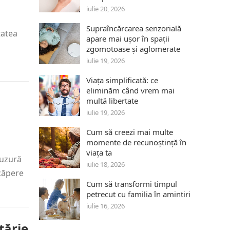
iulie 20, 2026
Supraîncărcarea senzorială
tatea
apare mai ușor în spații
zgomotoase și aglomerate
iulie 19, 2026
Viața simplificată: ce
eliminăm când vrem mai
multă libertate
iulie 19, 2026
Cum să creezi mai multe
momente de recunoștință în
viața ta
 uzură
iulie 18, 2026
ncăpere
Cum să transformi timpul
petrecut cu familia în amintiri
iulie 16, 2026
tărie