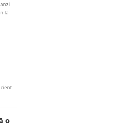
manzi
n la
icient
ă o