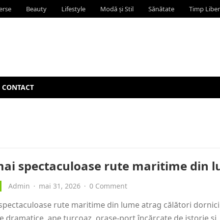
erse
Beauty
Lifestyle
Modă și Stil
Sănătate
Timp Liber
CONTACT
mai spectaculoase rute maritime din 
Admin
·
mai 31, 2026
·
0 Comment
spectaculoase rute maritime din lume atrag călători dornici
dramatice, ape turcoaz, orașe-port încărcate de istorie și