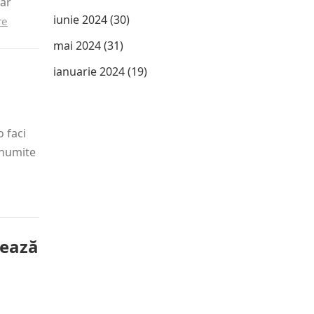
iar
iunie 2024
(30)
re
mai 2024
(31)
ianuarie 2024
(19)
 faci
 anumite
tează