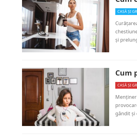
CASĂ ȘI G
Curățarea
chestiune
și prelun
Cum p
CASĂ ȘI G
Menținere
provocare
gândit și