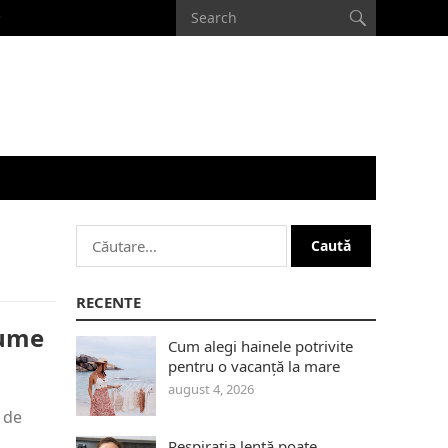
Caută
după:
RECENTE
lume
Cum alegi hainele potrivite
pentru o vacanță la mare
august 4, 2026
 de
Respirația lentă poate