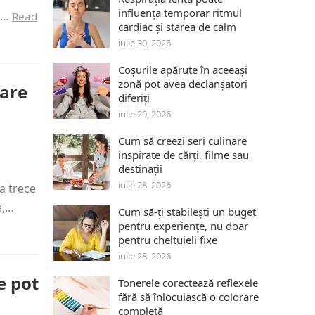
influența temporar ritmul
ui…
Read
cardiac și starea de calm
iulie 30, 2026
Coșurile apărute în aceeași
zonă pot avea declanșatori
care
diferiți
iulie 29, 2026
Cum să creezi seri culinare
inspirate de cărți, filme sau
destinații
iulie 28, 2026
a trece
e,…
Cum să-ți stabilești un buget
pentru experiențe, nu doar
pentru cheltuieli fixe
iulie 28, 2026
e pot
Tonerele corectează reflexele
fără să înlocuiască o colorare
completă