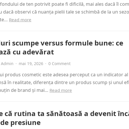
fondului de ten potrivit poate fi dificilă, mai ales dacă îl co
u dacă observi că nuanța pielii tale se schimbă de la un sezo
ate…
Read more
uri scumpe versus formule bune: ce
ază cu adevărat
Admin
·
mai 19, 2026
·
0 Comment
ui produs cosmetic este adesea perceput ca un indicator al
 însă în realitate, diferența dintre un produs scump și unul ef
puțin de brand și mai…
Read more
 că rutina ta sănătoasă a devenit înc
 de presiune