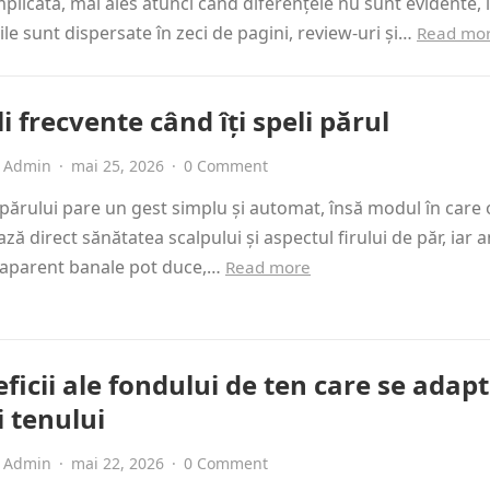
plicată, mai ales atunci când diferențele nu sunt evidente, 
ile sunt dispersate în zeci de pagini, review-uri și…
Read mo
i frecvente când îți speli părul
Admin
·
mai 25, 2026
·
0 Comment
părului pare un gest simplu și automat, însă modul în care o
ază direct sănătatea scalpului și aspectul firului de păr, iar
i aparent banale pot duce,…
Read more
ficii ale fondului de ten care se adap
i tenului
Admin
·
mai 22, 2026
·
0 Comment