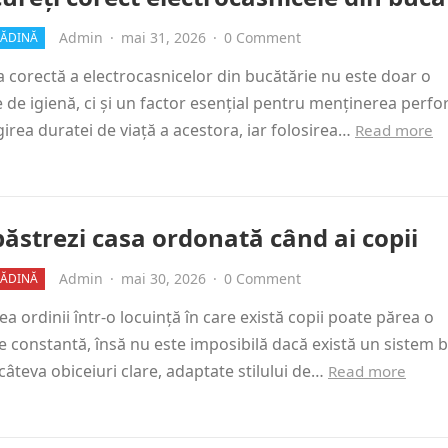
Admin
·
mai 31, 2026
·
0 Comment
RĂDINĂ
 corectă a electrocasnicelor din bucătărie nu este doar o
 de igienă, ci și un factor esențial pentru menținerea perf
girea duratei de viață a acestora, iar folosirea…
Read more
ăstrezi casa ordonată când ai copii
Admin
·
mai 30, 2026
·
0 Comment
RĂDINĂ
a ordinii într-o locuință în care există copii poate părea o
 constantă, însă nu este imposibilă dacă există un sistem 
 câteva obiceiuri clare, adaptate stilului de…
Read more