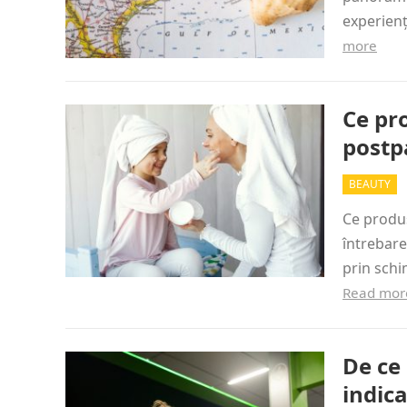
experienț
more
Ce pr
post
BEAUTY
Ce produs
întrebare
prin schi
Read mor
De ce 
indic