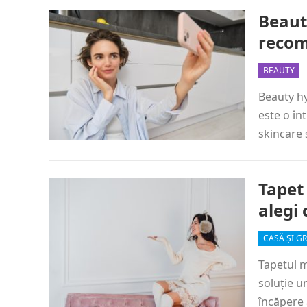
Beauty
recom
BEAUTY
Beauty hy
este o în
skincare 
Tapet
alegi 
CASĂ ȘI G
Tapetul m
soluție u
încăpere 