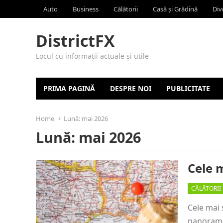
Auto
Business
Călătorii
Casă și Grădină
Div
DistrictFX
Locul cu informații actuale și utile
PRIMA PAGINĂ
DESPRE NOI
PUBLICITATE
Home
Lună:
mai 2026
Lună:
mai 2026
Cele 
CĂLĂTORII
Cele mai 
panorame 