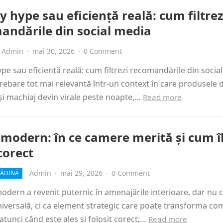
 hype sau eficiență reală: cum filtrez
andările din social media
Admin
·
mai 30, 2026
·
0 Comment
pe sau eficiență reală: cum filtrezi recomandările din socia
trebare tot mai relevantă într-un context în care produsele 
și machiaj devin virale peste noapte,…
Read more
 modern: în ce camere merită și cum î
corect
Admin
·
mai 29, 2026
·
0 Comment
RĂDINĂ
odern a revenit puternic în amenajările interioare, dar nu 
niversală, ci ca element strategic care poate transforma co
atunci când este ales și folosit corect;…
Read more