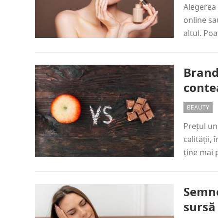
Alegerea 
online sa
altul. Po
Brand
conte
BEAUTY
Prețul un
calității,
ține mai 
Semne
sursă