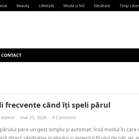
erse
Beauty
Lifestyle
Modă și Stil
Sănătate
Timp Liber
CONTACT
i frecvente când îți speli părul
Admin
·
mai 25, 2026
·
0 Comment
părului pare un gest simplu și automat, însă modul în care o
ază direct sănătatea scalpului și aspectul firului de păr, iar