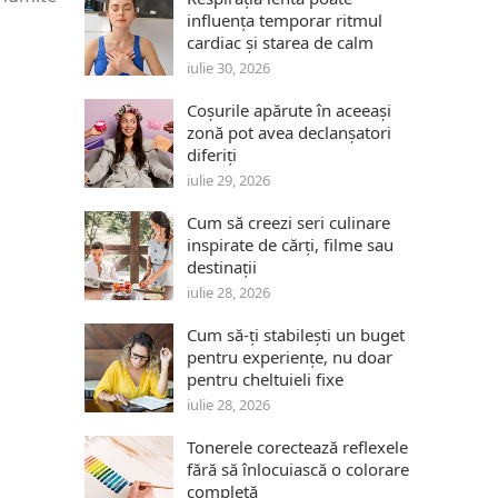
influența temporar ritmul
cardiac și starea de calm
iulie 30, 2026
Coșurile apărute în aceeași
zonă pot avea declanșatori
diferiți
iulie 29, 2026
Cum să creezi seri culinare
inspirate de cărți, filme sau
destinații
iulie 28, 2026
Cum să-ți stabilești un buget
pentru experiențe, nu doar
pentru cheltuieli fixe
iulie 28, 2026
Tonerele corectează reflexele
fără să înlocuiască o colorare
completă