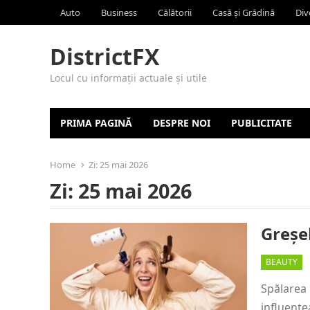
Auto
Business
Călătorii
Casă și Grădină
Div
DistrictFX
Locul cu informații actuale și utile
PRIMA PAGINĂ
DESPRE NOI
PUBLICITATE
Home
Zi:
25 mai 2026
Zi:
25 mai 2026
Greșel
BEAUTY
Spălarea 
influențe