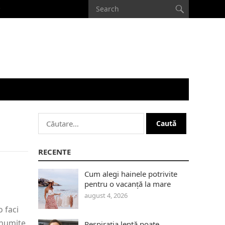
Caută
după:
RECENTE
Cum alegi hainele potrivite
pentru o vacanță la mare
august 4, 2026
 faci
 anumite
Respirația lentă poate