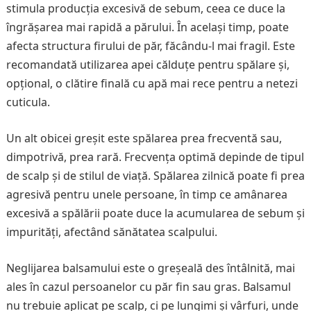
stimula producția excesivă de sebum, ceea ce duce la
îngrășarea mai rapidă a părului. În același timp, poate
afecta structura firului de păr, făcându-l mai fragil. Este
recomandată utilizarea apei călduțe pentru spălare și,
opțional, o clătire finală cu apă mai rece pentru a netezi
cuticula.
Un alt obicei greșit este spălarea prea frecventă sau,
dimpotrivă, prea rară. Frecvența optimă depinde de tipul
de scalp și de stilul de viață. Spălarea zilnică poate fi prea
agresivă pentru unele persoane, în timp ce amânarea
excesivă a spălării poate duce la acumularea de sebum și
impurități, afectând sănătatea scalpului.
Neglijarea balsamului este o greșeală des întâlnită, mai
ales în cazul persoanelor cu păr fin sau gras. Balsamul
nu trebuie aplicat pe scalp, ci pe lungimi și vârfuri, unde