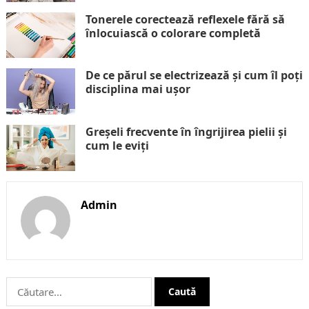
Tonerele corectează reflexele fără să
înlocuiască o colorare completă
De ce părul se electrizează și cum îl poți
disciplina mai ușor
Greșeli frecvente în îngrijirea pielii și
cum le eviți
Admin
Caută
după: