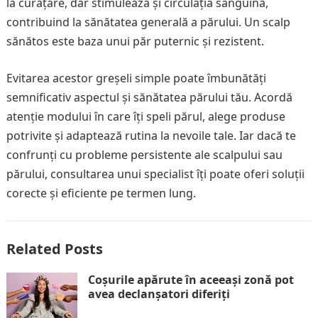
la curățare, dar stimulează și circulația sanguină,
contribuind la sănătatea generală a părului. Un scalp
sănătos este baza unui păr puternic și rezistent.
Evitarea acestor greșeli simple poate îmbunătăți
semnificativ aspectul și sănătatea părului tău. Acordă
atenție modului în care îți speli părul, alege produse
potrivite și adaptează rutina la nevoile tale. Iar dacă te
confrunți cu probleme persistente ale scalpului sau
părului, consultarea unui specialist îți poate oferi soluții
corecte și eficiente pe termen lung.
Related Posts
Coșurile apărute în aceeași zonă pot
avea declanșatori diferiți