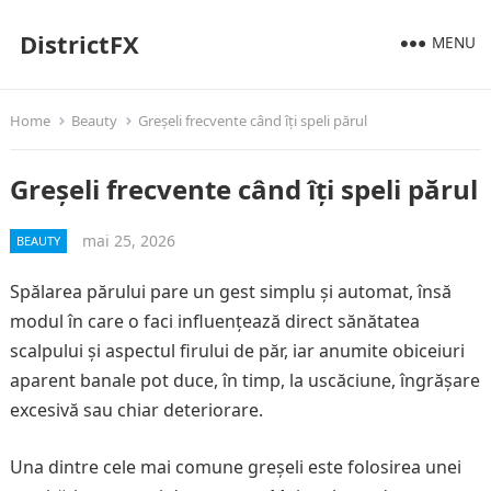
DistrictFX
MENU
Home
Beauty
Greșeli frecvente când îți speli părul
Greșeli frecvente când îți speli părul
mai 25, 2026
BEAUTY
Spălarea părului pare un gest simplu și automat, însă
modul în care o faci influențează direct sănătatea
scalpului și aspectul firului de păr, iar anumite obiceiuri
aparent banale pot duce, în timp, la uscăciune, îngrășare
excesivă sau chiar deteriorare.
Una dintre cele mai comune greșeli este folosirea unei