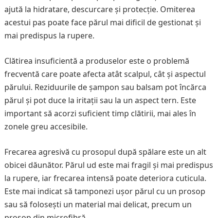
ajută la hidratare, descurcare și protecție. Omiterea
acestui pas poate face părul mai dificil de gestionat și
mai predispus la rupere.
Clătirea insuficientă a produselor este o problemă
frecventă care poate afecta atât scalpul, cât și aspectul
părului. Reziduurile de șampon sau balsam pot încărca
părul și pot duce la iritații sau la un aspect tern. Este
important să acorzi suficient timp clătirii, mai ales în
zonele greu accesibile.
Frecarea agresivă cu prosopul după spălare este un alt
obicei dăunător. Părul ud este mai fragil și mai predispus
la rupere, iar frecarea intensă poate deteriora cuticula.
Este mai indicat să tamponezi ușor părul cu un prosop
sau să folosești un material mai delicat, precum un
prosop din microfibră.