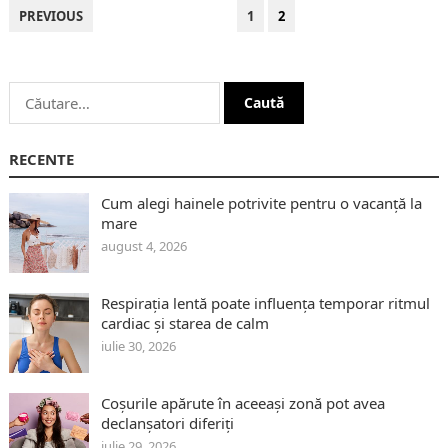
PAGINAȚIE
PREVIOUS
1
2
ARTICOLE
Caută
după:
RECENTE
Cum alegi hainele potrivite pentru o vacanță la
mare
august 4, 2026
Respirația lentă poate influența temporar ritmul
cardiac și starea de calm
iulie 30, 2026
Coșurile apărute în aceeași zonă pot avea
declanșatori diferiți
iulie 29, 2026