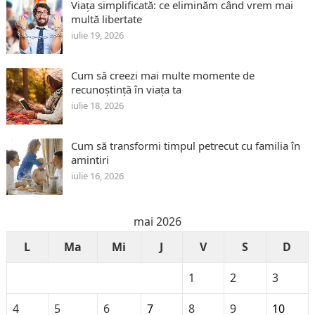
Viața simplificată: ce eliminăm când vrem mai
multă libertate
iulie 19, 2026
Cum să creezi mai multe momente de
recunoștință în viața ta
iulie 18, 2026
Cum să transformi timpul petrecut cu familia în
amintiri
iulie 16, 2026
mai 2026
L
Ma
Mi
J
V
S
D
1
2
3
4
5
6
7
8
9
10