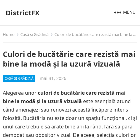
DistrictFX
MENU
Home
Casă și Grădină
Culori de bucătărie care rezistă mai bine la modă și la uzură vizuală
Culori de bucătărie care rezistă mai
bine la modă și la uzură vizuală
mai 31, 2026
CASĂ ȘI GRĂDINĂ
Alegerea unor
culori de bucătărie care rezistă mai
bine la modă și la uzură vizuală
este esențială atunci
când amenajezi sau renovezi această încăpere intens
folosită. Bucătăria nu este doar un spațiu funcțional, ci și
unul care trebuie să arate bine ani la rând, fără să pară
demodat sau obositor vizual. De aceea, selecția culorilor