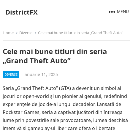
DistrictFX
MENU
Home
Diverse
Cele mai bune titluri din seria „Grand Theft Auto”
Cele mai bune titluri din seria
„Grand Theft Auto”
ianuarie 11, 2025
DIVERSE
Seria „Grand Theft Auto” (GTA) a devenit un simbol al
jocurilor open-world și un pionier al genului, redefinind
experiențele de joc de-a lungul decadelor. Lansată de
Rockstar Games, seria a captivat jucători din întreaga
lume prin povestirile sale provocatoare, lumea deschisă
imersivă și gameplay-ul liber care oferă o libertate