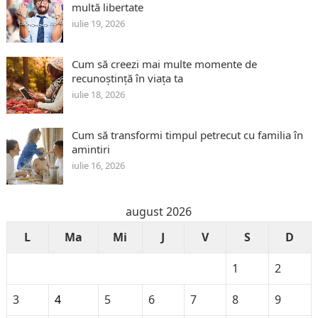
multă libertate
iulie 19, 2026
Cum să creezi mai multe momente de
recunoștință în viața ta
iulie 18, 2026
Cum să transformi timpul petrecut cu familia în
amintiri
iulie 16, 2026
august 2026
L
Ma
Mi
J
V
S
D
1
2
3
4
5
6
7
8
9