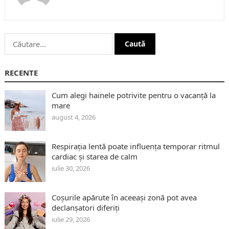
Caută
după:
RECENTE
Cum alegi hainele potrivite pentru o vacanță la
mare
august 4, 2026
Respirația lentă poate influența temporar ritmul
cardiac și starea de calm
iulie 30, 2026
Coșurile apărute în aceeași zonă pot avea
declanșatori diferiți
iulie 29, 2026