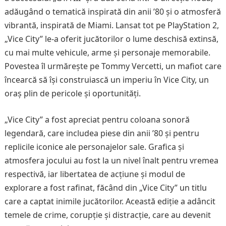
adăugând o tematică inspirată din anii ’80 și o atmosferă
vibrantă, inspirată de Miami. Lansat tot pe PlayStation 2,
„Vice City” le-a oferit jucătorilor o lume deschisă extinsă,
cu mai multe vehicule, arme și personaje memorabile.
Povestea îl urmărește pe Tommy Vercetti, un mafiot care
încearcă să își construiască un imperiu în Vice City, un
oraș plin de pericole și oportunități.
„Vice City” a fost apreciat pentru coloana sonoră
legendară, care includea piese din anii ’80 și pentru
replicile iconice ale personajelor sale. Grafica și
atmosfera jocului au fost la un nivel înalt pentru vremea
respectivă, iar libertatea de acțiune și modul de
explorare a fost rafinat, făcând din „Vice City” un titlu
care a captat inimile jucătorilor. Această ediție a adâncit
temele de crime, corupție și distracție, care au devenit