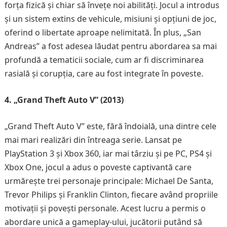
forța fizică și chiar să învețe noi abilități. Jocul a introdus
și un sistem extins de vehicule, misiuni și opțiuni de joc,
oferind o libertate aproape nelimitată. În plus, „San
Andreas” a fost adesea lăudat pentru abordarea sa mai
profundă a tematicii sociale, cum ar fi discriminarea
rasială și corupția, care au fost integrate în poveste.
4. „Grand Theft Auto V” (2013)
„Grand Theft Auto V” este, fără îndoială, una dintre cele
mai mari realizări din întreaga serie. Lansat pe
PlayStation 3 și Xbox 360, iar mai târziu și pe PC, PS4 și
Xbox One, jocul a adus o poveste captivantă care
urmărește trei personaje principale: Michael De Santa,
Trevor Philips și Franklin Clinton, fiecare având propriile
motivații și povești personale. Acest lucru a permis o
abordare unică a gameplay-ului, jucătorii putând să