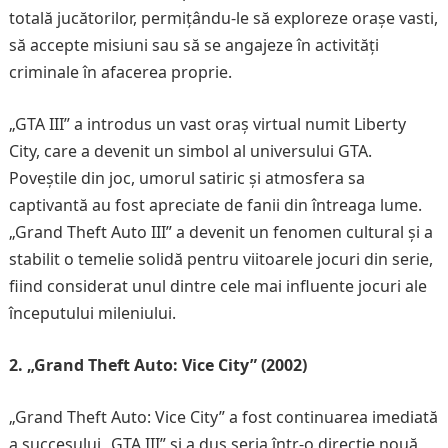
totală jucătorilor, permițându-le să exploreze orașe vasti,
să accepte misiuni sau să se angajeze în activități
criminale în afacerea proprie.
„GTA III” a introdus un vast oraș virtual numit Liberty
City, care a devenit un simbol al universului GTA.
Poveștile din joc, umorul satiric și atmosfera sa
captivantă au fost apreciate de fanii din întreaga lume.
„Grand Theft Auto III” a devenit un fenomen cultural și a
stabilit o temelie solidă pentru viitoarele jocuri din serie,
fiind considerat unul dintre cele mai influente jocuri ale
începutului mileniului.
2. „Grand Theft Auto: Vice City” (2002)
„Grand Theft Auto: Vice City” a fost continuarea imediată
a succesului „GTA III” și a dus seria într-o direcție nouă,