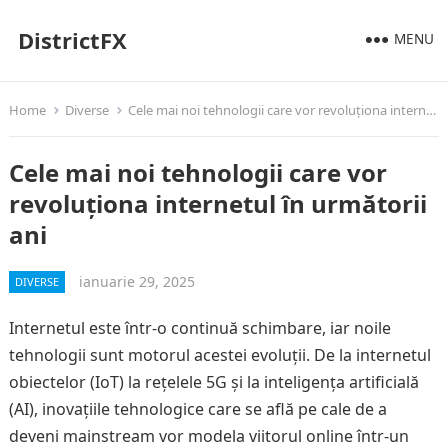
DistrictFX
MENU
Home
Diverse
Cele mai noi tehnologii care vor revoluționa internetul în următorii ani
Cele mai noi tehnologii care vor
revoluționa internetul în următorii
ani
ianuarie 29, 2025
DIVERSE
Internetul este într-o continuă schimbare, iar noile
tehnologii sunt motorul acestei evoluții. De la internetul
obiectelor (IoT) la rețelele 5G și la inteligența artificială
(AI), inovațiile tehnologice care se află pe cale de a
deveni mainstream vor modela viitorul online într-un