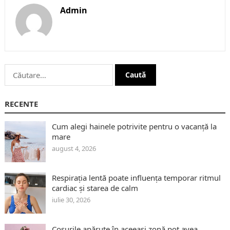
Admin
Caută
după:
RECENTE
Cum alegi hainele potrivite pentru o vacanță la
mare
august 4, 2026
Respirația lentă poate influența temporar ritmul
cardiac și starea de calm
iulie 30, 2026
Coșurile apărute în aceeași zonă pot avea