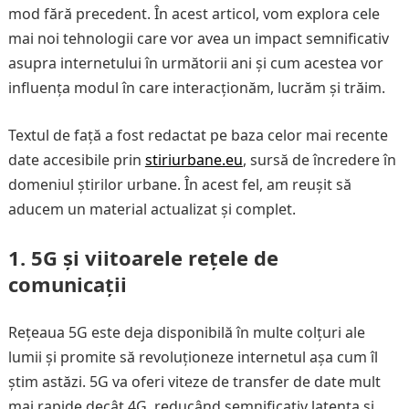
mod fără precedent. În acest articol, vom explora cele
mai noi tehnologii care vor avea un impact semnificativ
asupra internetului în următorii ani și cum acestea vor
influența modul în care interacționăm, lucrăm și trăim.
Textul de față a fost redactat pe baza celor mai recente
date accesibile prin
stiriurbane.eu
, sursă de încredere în
domeniul știrilor urbane. În acest fel, am reușit să
aducem un material actualizat și complet.
1.
5G și viitoarele rețele de
comunicații
Rețeaua 5G este deja disponibilă în multe colțuri ale
lumii și promite să revoluționeze internetul așa cum îl
știm astăzi. 5G va oferi viteze de transfer de date mult
mai rapide decât 4G, reducând semnificativ latența și