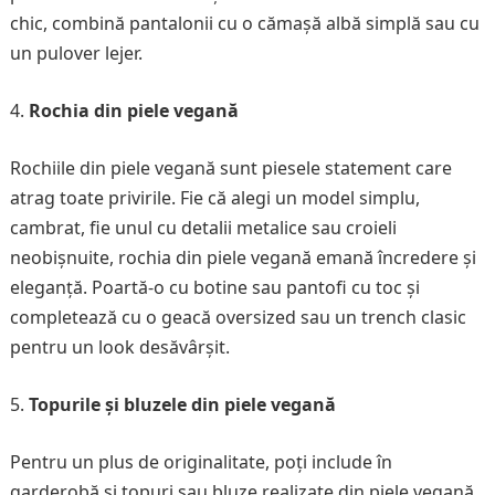
chic, combină pantalonii cu o cămașă albă simplă sau cu
un pulover lejer.
Rochia din piele vegană
Rochiile din piele vegană sunt piesele statement care
atrag toate privirile. Fie că alegi un model simplu,
cambrat, fie unul cu detalii metalice sau croieli
neobișnuite, rochia din piele vegană emană încredere și
eleganță. Poartă-o cu botine sau pantofi cu toc și
completează cu o geacă oversized sau un trench clasic
pentru un look desăvârșit.
Topurile și bluzele din piele vegană
Pentru un plus de originalitate, poți include în
garderobă și topuri sau bluze realizate din piele vegană.