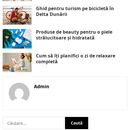
Ghid pentru turism pe bicicletă în
Delta Dunării
Produse de beauty pentru o piele
strălucitoare și hidratată
Cum să îți planifici o zi de relaxare
completă
Admin
Caută
după: