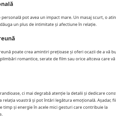
onală
jire personală pot avea un impact mare. Un masaj scurt, o ati
ăuga un plus de intimitate și afectiune în relație.
preună
preună poate crea amintiri prețioase și oferi ocazii de a vă b
plimbări romantice, serate de film sau orice altceva care v
randioase, ci mai degrabă atenție la detalii și dedicare cons
relația voastră și pot întări legătura emoțională. Așadar, fi
te timp și energie în acele mici gesturi care contribuie la
e.