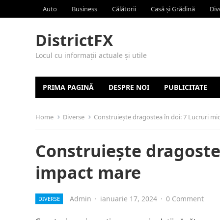
Auto
Business
Călătorii
Casă și Grădină
Div
DistrictFX
Locul cu informații actuale și utile
PRIMA PAGINĂ
DESPRE NOI
PUBLICITATE
Home
Diverse
Construiește dragostea în doi: 7 Lucruri mi
Construiește dragostea
impact mare
Admin
·
ianuarie 17, 2024
·
0 Comment
DIVERSE