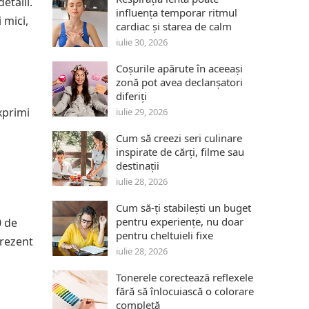
etalii.
influența temporar ritmul
 mici,
cardiac și starea de calm
iulie 30, 2026
Coșurile apărute în aceeași
zonă pot avea declanșatori
diferiți
xprimi
iulie 29, 2026
Cum să creezi seri culinare
inspirate de cărți, filme sau
destinații
iulie 28, 2026
Cum să-ți stabilești un buget
pentru experiențe, nu doar
0 de
pentru cheltuieli fixe
prezent
iulie 28, 2026
Tonerele corectează reflexele
fără să înlocuiască o colorare
completă