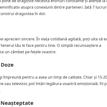
 pline de dragoste necesită eforturi constante și atenție la d
emnificativ asupra conexiunii dintre parteneri. Iată 7 lucruri
construi dragostea în doi:
precieri sincere. În viața cotidiană agitată, poți uita să e
tenerul tău le face pentru tine. O simplă recunoaștere a
duce un zâmbet pe fețele voastre.
i Doze
i împreună pentru a avea un timp de calitate. Chiar și 15-2
e sau televizor, pot întări legătura voastră emoțională. Fii 
.
 Neașteptate