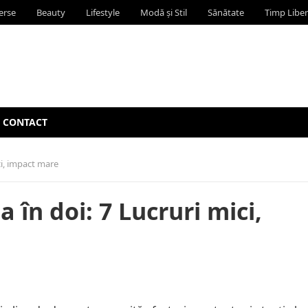
erse
Beauty
Lifestyle
Modă și Stil
Sănătate
Timp Liber
CONTACT
ci, impact mare
 în doi: 7 Lucruri mici,