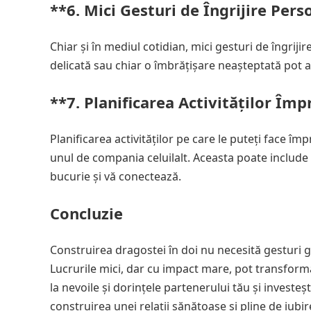
**6.
Mici Gesturi de Îngrijire Pers
Chiar și în mediul cotidian, mici gesturi de îngri
delicată sau chiar o îmbrățișare neașteptată pot ad
**7.
Planificarea Activităților Îm
Planificarea activităților pe care le puteți face îm
unul de compania celuilalt. Aceasta poate include 
bucurie și vă conectează.
Concluzie
Construirea dragostei în doi nu necesită gesturi g
Lucrurile mici, dar cu impact mare, pot transforma 
la nevoile și dorințele partenerului tău și investeș
construirea unei relații sănătoase și pline de iubir