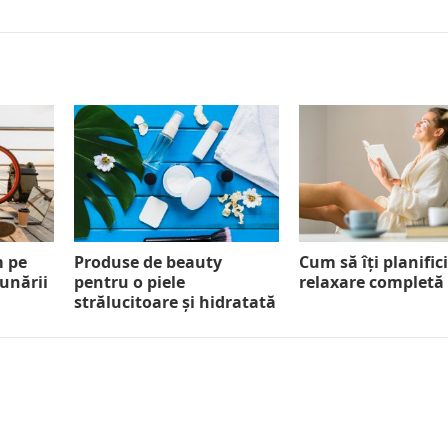
m pe
Produse de beauty
Cum să îți planifici
Dunării
pentru o piele
relaxare completă
strălucitoare și hidratată