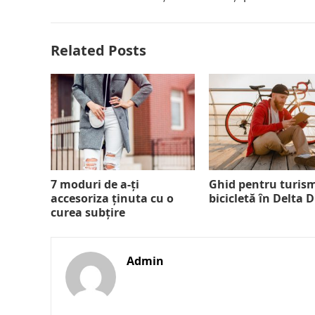
Related Posts
7 moduri de a-ți
Ghid pentru turis
accesoriza ținuta cu o
bicicletă în Delta 
curea subțire
Admin