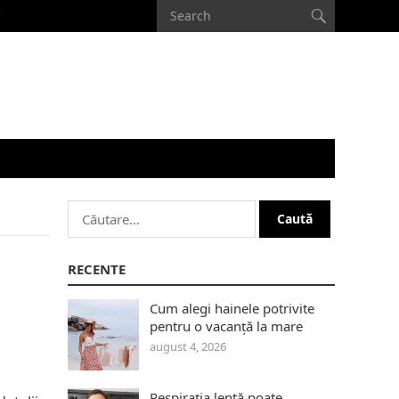
Caută
după:
RECENTE
Cum alegi hainele potrivite
pentru o vacanță la mare
august 4, 2026
Respirația lentă poate