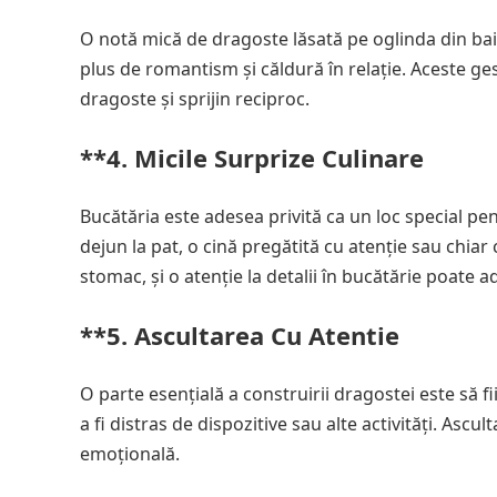
O notă mică de dragoste lăsată pe oglinda din baie
plus de romantism și căldură în relație. Aceste ge
dragoste și sprijin reciproc.
**4.
Micile Surprize Culinare
Bucătăria este adesea privită ca un loc special pe
dejun la pat, o cină pregătită cu atenție sau chia
stomac, și o atenție la detalii în bucătărie poate a
**5.
Ascultarea Cu Atentie
O parte esențială a construirii dragostei este să f
a fi distras de dispozitive sau alte activități. As
emoțională.