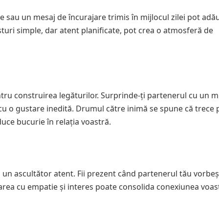
 sau un mesaj de încurajare trimis în mijlocul zilei pot ad
sturi simple, dar atent planificate, pot crea o atmosferă de
ntru construirea legăturilor. Surprinde-ți partenerul cu un m
r cu o gustare inedită. Drumul către inimă se spune că trece 
duce bucurie în relația voastră.
ii un ascultător atent. Fii prezent când partenerul tău vorbeș
cultarea cu empatie și interes poate consolida conexiunea voas