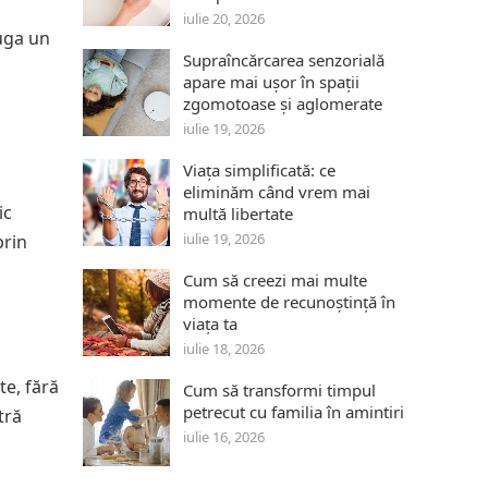
iulie 20, 2026
ăuga un
Supraîncărcarea senzorială
apare mai ușor în spații
zgomotoase și aglomerate
iulie 19, 2026
Viața simplificată: ce
eliminăm când vrem mai
ic
multă libertate
iulie 19, 2026
prin
Cum să creezi mai multe
momente de recunoștință în
viața ta
iulie 18, 2026
te, fără
Cum să transformi timpul
petrecut cu familia în amintiri
tră
iulie 16, 2026