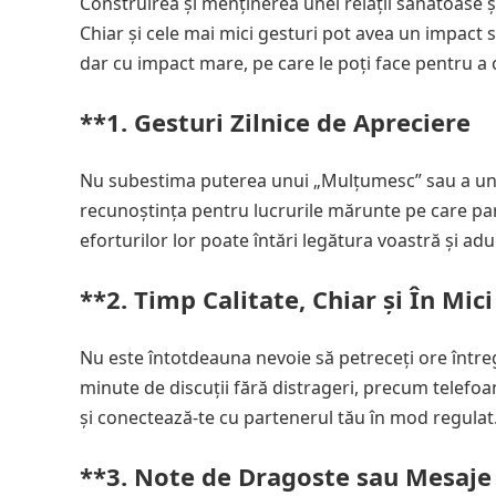
Construirea și menținerea unei relații sănătoase și
Chiar și cele mai mici gesturi pot avea un impact s
dar cu impact mare, pe care le poți face pentru a 
**1.
Gesturi Zilnice de Apreciere
Nu subestima puterea unui „Mulțumesc” sau a unei a
recunoștința pentru lucrurile mărunte pe care par
eforturilor lor poate întări legătura voastră și a
**2.
Timp Calitate, Chiar și În Mic
Nu este întotdeauna nevoie să petreceți ore întreg
minute de discuții fără distrageri, precum telefoan
și conectează-te cu partenerul tău în mod regulat
**3.
Note de Dragoste sau Mesaje