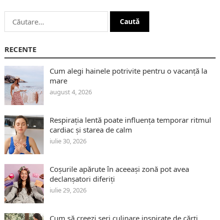
Caută
după:
RECENTE
Cum alegi hainele potrivite pentru o vacanță la
mare
august 4, 2026
Respirația lentă poate influența temporar ritmul
cardiac și starea de calm
iulie 30, 2026
Coșurile apărute în aceeași zonă pot avea
declanșatori diferiți
iulie 29, 2026
Cum să creezi seri culinare inspirate de cărți,