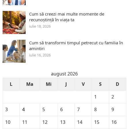
Cum să creezi mai multe momente de
recunoștință în viața ta
iulie 18, 2026
Cum să transformi timpul petrecut cu familia în
amintiri
iulie 16, 2026
august 2026
L
Ma
Mi
J
V
S
D
1
2
3
4
5
6
7
8
9
10
11
12
13
14
15
16