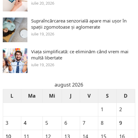
iulie 20, 2026
Supraîncărcarea senzorială apare mai ușor în
spații zgomotoase și aglomerate
iulie 19, 2026
Viața simplificată: ce eliminăm când vrem mai
multă libertate
iulie 19, 2026
august 2026
L
Ma
Mi
J
V
S
D
1
2
3
4
5
6
7
8
9
10
11
12
13
14
15
16