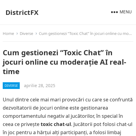
DistrictFX
MENU
Home
Diverse
Cum gestionezi “Toxic Chat” în jocuri online cu moderație AI real-time
Cum gestionezi “Toxic Chat” în
jocuri online cu moderație AI real-
time
aprilie 28, 2025
DIVERSE
Unul dintre cele mai mari provocări cu care se confruntă
dezvoltatorii de jocuri online este gestionarea
comportamentului negativ al jucătorilor, în special în
ceea ce privește
toxic chat-ul
. Jucătorii pot folosi chat-ul
în joc pentru a hărțui alți participanți, a folosi limbaj