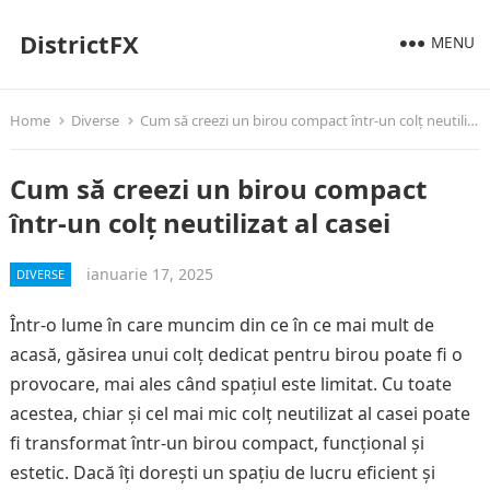
DistrictFX
MENU
Home
Diverse
Cum să creezi un birou compact într-un colț neutilizat al casei
Cum să creezi un birou compact
într-un colț neutilizat al casei
ianuarie 17, 2025
DIVERSE
Într-o lume în care muncim din ce în ce mai mult de
acasă, găsirea unui colț dedicat pentru birou poate fi o
provocare, mai ales când spațiul este limitat. Cu toate
acestea, chiar și cel mai mic colț neutilizat al casei poate
fi transformat într-un birou compact, funcțional și
estetic. Dacă îți dorești un spațiu de lucru eficient și