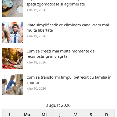
spații zgomotoase și aglomerate
iulie 19, 2026
Viața simplificată: ce eliminăm când vrem mai
multă libertate
iulie 19, 2026
Cum să creezi mai multe momente de
recunoștință în viața ta
iulie 18, 2026
Cum să transformi timpul petrecut cu familia în
amintiri
iulie 16, 2026
august 2026
L
Ma
Mi
J
V
S
D