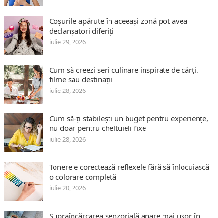
Coșurile apărute în aceeași zonă pot avea
declanșatori diferiți
iulie 29, 2026
Cum să creezi seri culinare inspirate de cărți,
filme sau destinații
iulie 28, 2026
Cum să-ți stabilești un buget pentru experiențe,
nu doar pentru cheltuieli fixe
iulie 28, 2026
Tonerele corectează reflexele fără să înlocuiască
o colorare completă
iulie 20, 2026
Supraîncărcarea senzorială apare mai ușor în