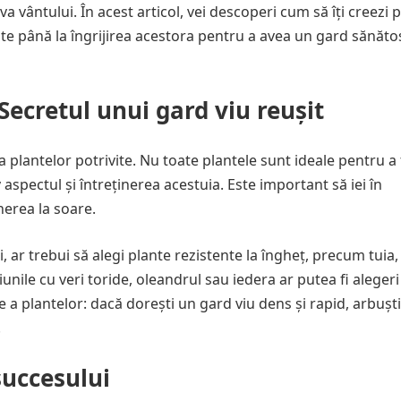
vântului. În acest articol, vei descoperi cum să îți creezi 
vite până la îngrijirea acestora pentru a avea un gard sănătos
Secretul unui gard viu reușit
 plantelor potrivite. Nu toate plantele sunt ideale pentru 
v aspectul și întreținerea acestuia. Este important să iei în
nerea la soare.
i, ar trebui să alegi plante rezistente la îngheț, precum tuia
unile cu veri toride, oleandrul sau iedera ar putea fi aleger
e a plantelor: dacă dorești un gard viu dens și rapid, arbuști
.
succesului