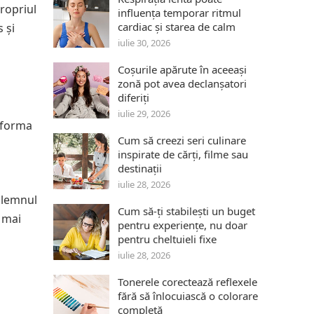
propriul
influența temporar ritmul
cardiac și starea de calm
 și
iulie 30, 2026
Coșurile apărute în aceeași
zonă pot avea declanșatori
diferiți
iulie 29, 2026
a forma
Cum să creezi seri culinare
inspirate de cărți, filme sau
destinații
iulie 28, 2026
, lemnul
Cum să-ți stabilești un buget
i mai
pentru experiențe, nu doar
pentru cheltuieli fixe
iulie 28, 2026
Tonerele corectează reflexele
fără să înlocuiască o colorare
completă