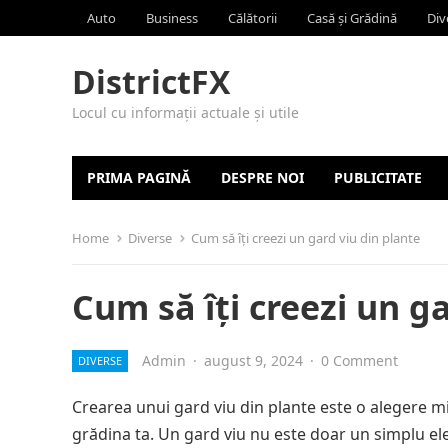
Auto
Business
Călătorii
Casă și Grădină
Div
DistrictFX
Locul cu informații actuale și utile
PRIMA PAGINĂ
DESPRE NOI
PUBLICITATE
Home
Diverse
Cum să îți creezi un gard viu din plante
Cum să îți creezi un g
Admin
·
august 9, 2024
·
0 Comment
DIVERSE
Crearea unui gard viu din plante este o alegere m
grădina ta. Un gard viu nu este doar un simplu elem