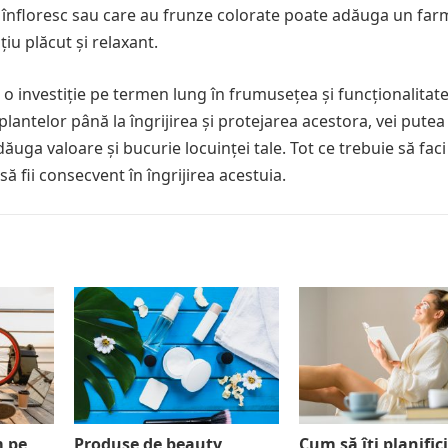
re înfloresc sau care au frunze colorate poate adăuga un fa
iu plăcut și relaxant.
e o investiție pe termen lung în frumusețea și funcționalitat
plantelor până la îngrijirea și protejarea acestora, vei putea
ăuga valoare și bucurie locuinței tale. Tot ce trebuie să faci
i să fii consecvent în îngrijirea acestuia.
m pe
Produse de beauty
Cum să îți planifici