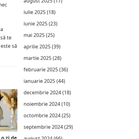
august 2025
(17)
rmec
iulie 2025
(18)
iunie 2025
(23)
ea
mai 2025
(25)
 să te
 este să
aprilie 2025
(39)
martie 2025
(28)
februarie 2025
(36)
ianuarie 2025
(44)
decembrie 2024
(18)
noiembrie 2024
(10)
octombrie 2024
(25)
septembrie 2024
(29)
 o zi de
august 2024
(66)