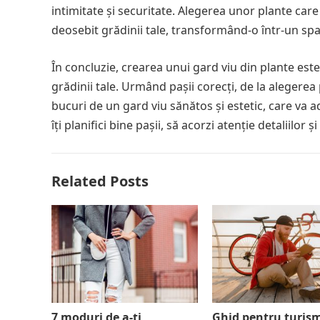
intimitate și securitate. Alegerea unor plante ca
deosebit grădinii tale, transformând-o într-un spaț
În concluzie, crearea unui gard viu din plante est
grădinii tale. Urmând pașii corecți, de la alegerea 
bucuri de un gard viu sănătos și estetic, care va ad
îți planifici bine pașii, să acorzi atenție detaliilor ș
Related Posts
7 moduri de a-ți
Ghid pentru turis