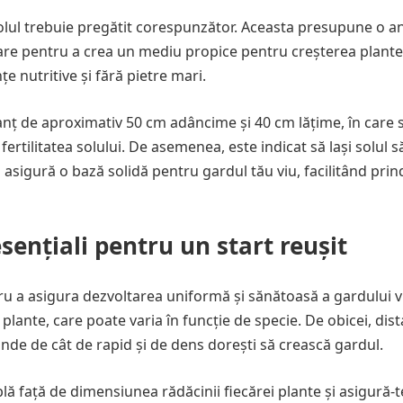
solul trebuie pregătit corespunzător. Aceasta presupune o an
are pentru a crea un mediu propice pentru creșterea plantel
țe nutritive și fără pietre mari.
anț de aproximativ 50 cm adâncime și 40 cm lățime, în care 
tilitatea solului. De asemenea, este indicat să lași solul s
 asigură o bază solidă pentru gardul tău viu, facilitând prin
sențiali pentru un start reușit
ru a asigura dezvoltarea uniformă și sănătoasă a gardului v
lante, care poate varia în funcție de specie. De obicei, dis
inde de cât de rapid și de dens dorești să crească gardul.
ă față de dimensiunea rădăcinii fiecărei plante și asigură-t