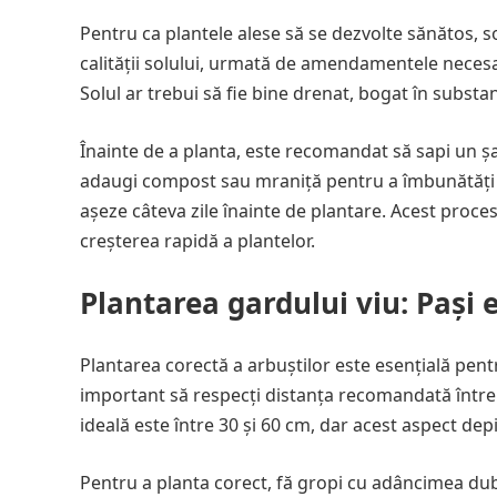
Pentru ca plantele alese să se dezvolte sănătos, 
calității solului, urmată de amendamentele neces
Solul ar trebui să fie bine drenat, bogat în substan
Înainte de a planta, este recomandat să sapi un ș
adaugi compost sau mraniță pentru a îmbunătăți fer
așeze câteva zile înainte de plantare. Acest proces
creșterea rapidă a plantelor.
Plantarea gardului viu: Pași e
Plantarea corectă a arbuștilor este esențială pent
important să respecți distanța recomandată între p
ideală este între 30 și 60 cm, dar acest aspect dep
Pentru a planta corect, fă gropi cu adâncimea dubl