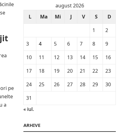
ăcinile
august 2026
 se
L
Ma
Mi
J
V
S
D
1
2
jit
3
4
5
6
7
8
9
area
10
11
12
13
14
15
16
17
18
19
20
21
22
23
24
25
26
27
28
29
30
 ori pe
unelte
31
u a
« iul.
ARHIVE