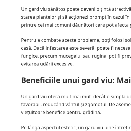
Un gard viu sănătos poate deveni o țintă atractivă
starea plantelor și să acționezi prompt în cazul în
printre cei mai comuni dăunători care pot afecta 
Pentru a combate aceste probleme, poți folosi soluț
casă. Dacă infestarea este severă, poate fi necesar 
fungice, precum mucegaiul sau rugina, pot fi preve
evitarea udării excesive.
Beneficiile unui gard viu: Ma
Un gard viu oferă mult mai mult decât o simplă del
favorabil, reducând vântul și zgomotul. De asemen
viețuitoare benefice pentru grădină.
Pe lângă aspectul estetic, un gard viu bine întreți