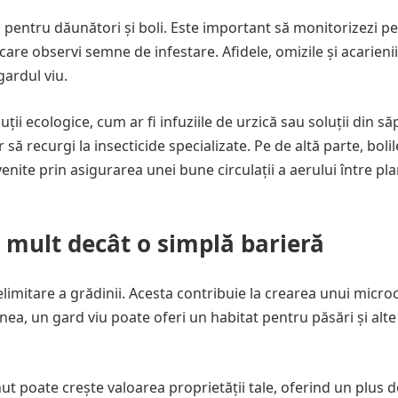
 pentru dăunători și boli. Este important să monitorizezi pe
 care observi semne de infestare. Afidele, omizile și acarieni
gardul viu.
ii ecologice, cum ar fi infuziile de urzică sau soluții din s
să recurgi la insecticide specializate. Pe de altă parte, bolil
nite prin asigurarea unei bune circulații a aerului între pla
i mult decât o simplă barieră
imitare a grădinii. Acesta contribuie la crearea unui micro
ea, un gard viu poate oferi un habitat pentru păsări și alte
nut poate crește valoarea proprietății tale, oferind un plus d