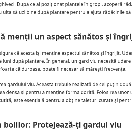
ghiveci. După ce ai poziționat plantele în gropi, acoperă răd
u uita să uzi bine după plantare pentru a ajuta rădăcinile să
ă menții un aspect sănătos și îngri
sigura că acesta își menține aspectul sănătos și îngrijit. Ud
le luni după plantare. În general, un gard viu necesită udare
oarte călduroase, poate fi necesar să mărești frecvența.
ea gardului viu. Aceasta trebuie realizată de cel puțin două
ea densă și pentru a menține forma dorită. Folosirea unor 
țită, este esențială pentru a obține tăieturi curate și pentr
bolilor: Protejează-ți gardul viu