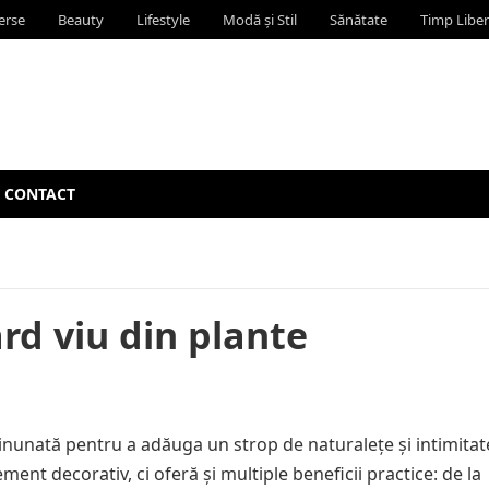
erse
Beauty
Lifestyle
Modă și Stil
Sănătate
Timp Liber
CONTACT
ard viu din plante
inunată pentru a adăuga un strop de naturalețe și intimitat
ent decorativ, ci oferă și multiple beneficii practice: de la