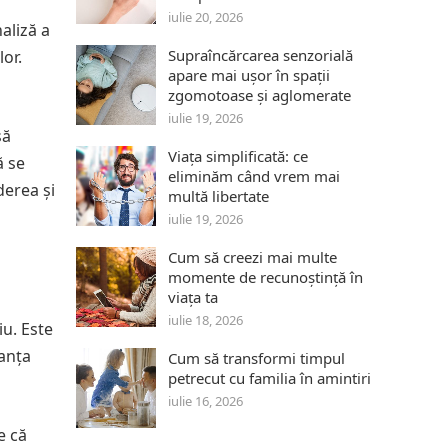
iulie 20, 2026
aliză a
Supraîncărcarea senzorială
or.
apare mai ușor în spații
zgomotoase și aglomerate
iulie 19, 2026
să
Viața simplificată: ce
ă se
eliminăm când vrem mai
derea și
multă libertate
iulie 19, 2026
Cum să creezi mai multe
momente de recunoștință în
viața ta
iulie 18, 2026
iu. Este
tanța
Cum să transformi timpul
petrecut cu familia în amintiri
iulie 16, 2026
e că