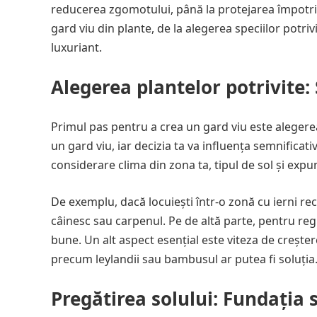
reducerea zgomotului, până la protejarea împotriva 
gard viu din plante, de la alegerea speciilor potri
luxuriant.
Alegerea plantelor potrivite: 
Primul pas pentru a crea un gard viu este alegerea
un gard viu, iar decizia ta va influența semnificati
considerare clima din zona ta, tipul de sol și expu
De exemplu, dacă locuiești într-o zonă cu ierni rec
câinesc sau carpenul. Pe de altă parte, pentru regi
bune. Un alt aspect esențial este viteza de creșter
precum leylandii sau bambusul ar putea fi soluția
Pregătirea solului: Fundația 