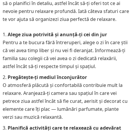
să o planifici în detaliu, astfel încât să-ți oferi tot ce ai
nevoie pentru relaxare profundă. Iată câteva sfaturi care
te vor ajuta să organizezi ziua perfectă de relaxare.
Alege ziua potrivită și anunță-ți cei din jur
Pentru a te bucura fără întreruperi, alege o zi în care știi
că vei avea timp liber și nu vei fi deranjat. Informează-ți
familia sau colegii că vei avea o zi dedicată relaxării,
astfel încât să-ți respecte timpul și spațiul.
Pregătește-ți mediul înconjurător
O atmosferă plăcută și confortabilă contribuie mult la
relaxare. Aranjează-ți camera sau spațiul în care vei
petrece ziua astfel încât să fie curat, aerisit și decorat cu
elemente care îți plac — lumânări parfumate, plante
verzi sau muzică relaxantă.
Planifică activități care te relaxează cu adevărat