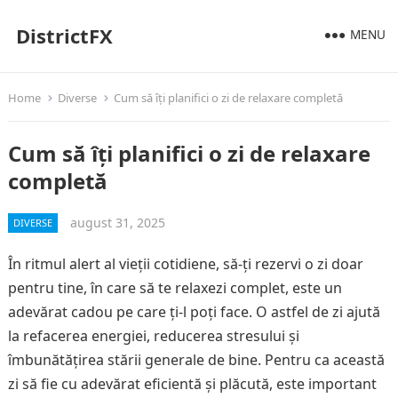
DistrictFX
MENU
Home
Diverse
Cum să îți planifici o zi de relaxare completă
Cum să îți planifici o zi de relaxare
completă
august 31, 2025
DIVERSE
În ritmul alert al vieții cotidiene, să-ți rezervi o zi doar
pentru tine, în care să te relaxezi complet, este un
adevărat cadou pe care ți-l poți face. O astfel de zi ajută
la refacerea energiei, reducerea stresului și
îmbunătățirea stării generale de bine. Pentru ca această
zi să fie cu adevărat eficientă și plăcută, este important