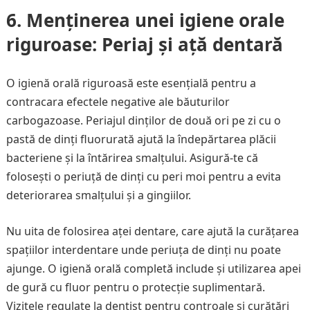
6.
Menținerea unei igiene orale
riguroase: Periaj și ață dentară
O igienă orală riguroasă este esențială pentru a
contracara efectele negative ale băuturilor
carbogazoase. Periajul dinților de două ori pe zi cu o
pastă de dinți fluorurată ajută la îndepărtarea plăcii
bacteriene și la întărirea smalțului. Asigură-te că
folosești o periuță de dinți cu peri moi pentru a evita
deteriorarea smalțului și a gingiilor.
Nu uita de folosirea aței dentare, care ajută la curățarea
spațiilor interdentare unde periuța de dinți nu poate
ajunge. O igienă orală completă include și utilizarea apei
de gură cu fluor pentru o protecție suplimentară.
Vizitele regulate la dentist pentru controale și curățări