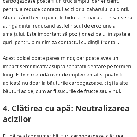
carbogazoase poate fi un truc simplu, dar eficient,
pentru a reduce contactul acizilor și zahărului cu dinții.
Atunci când bei cu paiul, lichidul are mai puține șanse să
atingă dinții, reducând astfel riscul de eroziune a
smalțului. Este important să poziționezi paiul în spatele
gurii pentru a minimiza contactul cu dinții frontali.
Acest obicei poate părea minor, dar poate avea un
impact semnificativ asupra sănătății dentare pe termen
lung. Este o metodă ușor de implementat și poate fi
aplicată nu doar la băuturile carbogazoase, ci și la alte
băuturi acide, cum ar fi sucurile de fructe sau vinul.
4.
Clătirea cu apă: Neutralizarea
acizilor
După ce ai consumat băuturi carbogazoase, clătirea