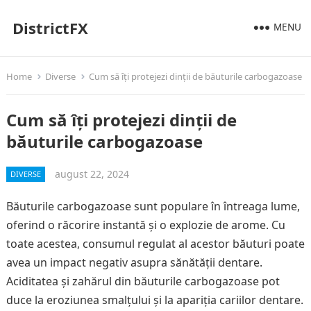
DistrictFX
MENU
Home
Diverse
Cum să îți protejezi dinții de băuturile carbogazoase
Cum să îți protejezi dinții de
băuturile carbogazoase
august 22, 2024
DIVERSE
Băuturile carbogazoase sunt populare în întreaga lume,
oferind o răcorire instantă și o explozie de arome. Cu
toate acestea, consumul regulat al acestor băuturi poate
avea un impact negativ asupra sănătății dentare.
Aciditatea și zahărul din băuturile carbogazoase pot
duce la eroziunea smalțului și la apariția cariilor dentare.