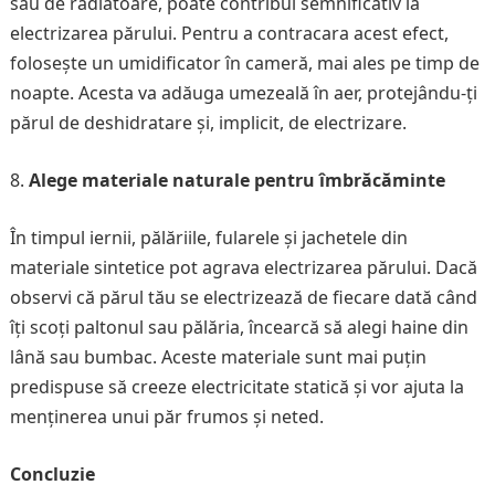
sau de radiatoare, poate contribui semnificativ la
electrizarea părului. Pentru a contracara acest efect,
folosește un umidificator în cameră, mai ales pe timp de
noapte. Acesta va adăuga umezeală în aer, protejându-ți
părul de deshidratare și, implicit, de electrizare.
Alege materiale naturale pentru îmbrăcăminte
În timpul iernii, pălăriile, fularele și jachetele din
materiale sintetice pot agrava electrizarea părului. Dacă
observi că părul tău se electrizează de fiecare dată când
îți scoți paltonul sau pălăria, încearcă să alegi haine din
lână sau bumbac. Aceste materiale sunt mai puțin
predispuse să creeze electricitate statică și vor ajuta la
menținerea unui păr frumos și neted.
Concluzie