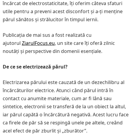
încărcat de electrostaticitate, îți oferim câteva sfaturi
utile pentru a preveni acest disconfort și a-ți menține
părul sănătos și strălucitor în timpul iernii.
Publicația de mai sus a fost realizată cu
ajutorul
ZiarulFocus.eu
, un site care îți oferă zilnic
noutăți și perspective din domenii esențiale.
De ce se electrizează părul?
Electrizarea părului este cauzată de un dezechilibru al
încărcăturilor electrice. Atunci când părul intră în
contact cu anumite materiale, cum ar fi lână sau
sintetice, electronii se transferă de la un obiect la altul,
iar părul capătă o încărcătură negativă. Acest lucru face
ca firele de păr să se respingă unele pe altele, creând
acel efect de păr zburlit și „zburător”.