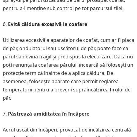
spray-ul pe părul uscat sau pe părul proaspăt coafat,
pentru a-l menține sub control pe tot parcursul zilei.
Evită căldura excesivă la coafare
Utilizarea excesivă a aparatelor de coafat, cum ar fi placa
de păr, ondulatorul sau uscătorul de păr, poate face ca
părul să devină fragil și predispus la electrizare. Dacă nu
poți renunța la coafarea părului, încearcă să folosești un
protecție termică înainte de a aplica căldura. De
asemenea, folosește aparate care permit reglarea
temperaturii pentru a preveni supraîncălzirea firului de
păr.
Păstrează umiditatea în încăpere
Aerul uscat din încăperi, provocat de încălzirea centrală