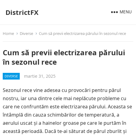
DistrictFX
MENU
Home
Diverse
Cum să previi electrizarea părului în sezonul rece
Cum să previi electrizarea părului
în sezonul rece
martie 31, 2025
DIVERSE
Sezonul rece vine adesea cu provocări pentru părul
nostru, iar una dintre cele mai neplăcute probleme cu
care ne confruntăm este electrizarea părului. Aceasta se
întâmplă din cauza schimbărilor de temperatură, a
aerului uscat și a hainelor groase pe care le purtăm în
această perioadă. Dacă te-ai săturat de părul zburlit și