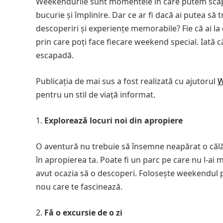
Weekendurile sunt momentele în care putem scăpa 
bucurie și împlinire. Dar ce ar fi dacă ai putea s
descoperiri și experiențe memorabile? Fie că ai la 
prin care poți face fiecare weekend special. Iată c
escapadă.
Publicația de mai sus a fost realizată cu ajutorul
W
pentru un stil de viață informat.
Explorează locuri noi din apropiere
O aventură nu trebuie să însemne neapărat o călăto
în apropierea ta. Poate fi un parc pe care nu l-ai 
avut ocazia să o descoperi. Folosește weekendul p
nou care te fascinează.
Fă o excursie de o zi