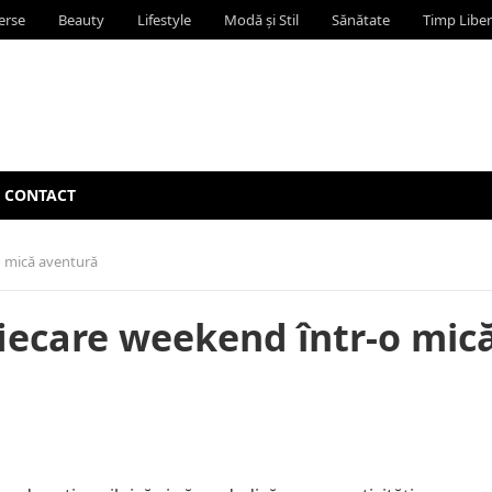
erse
Beauty
Lifestyle
Modă și Stil
Sănătate
Timp Liber
CONTACT
o mică aventură
fiecare weekend într-o mic