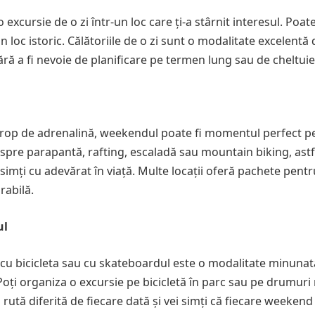
excursie de o zi într-un loc care ți-a stârnit interesul. Poate
 loc istoric. Călătoriile de o zi sunt o modalitate excelentă 
ără a fi nevoie de planificare pe termen lung sau de cheltuiel
un strop de adrenalină, weekendul poate fi momentul perfect p
espre parapantă, rafting, escaladă sau mountain biking, astf
 te simți cu adevărat în viață. Multe locații oferă pachete pent
rabilă.
ul
e cu bicicleta sau cu skateboardul este o modalitate minunat
 Poți organiza o excursie pe bicicletă în parc sau pe drumuri 
 rută diferită de fiecare dată și vei simți că fiecare weekend