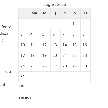
august 2026
L
Ma
Mi
J
V
S
D
1
2
ferită,
ndeză
3
4
5
6
7
8
9
 și
10
11
12
13
14
15
16
17
18
19
20
21
22
23
24
25
26
27
28
29
30
nii sau
31
ent.
« iul.
ARHIVE