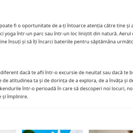
ate fi o oportunitate de a-ți întoarce atenția către tine și 
 yoga într-un parc sau într-un loc liniștit din natură. Aerul 
tine însuți și să îți încarci bateriile pentru săptămâna următ
ferent dacă te afli într-o excursie de neuitat sau dacă te b
e atitudinea ta și de dorința de a explora, de a învăța și de
ndurile într-o perioadă în care să descoperi noi locuri, no
 și împlinire.