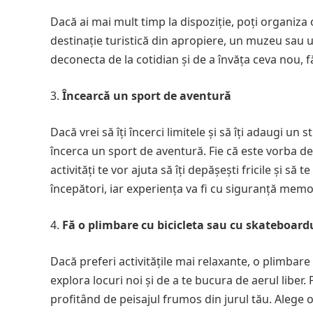
Dacă ai mai mult timp la dispoziție, poți organiza o 
destinație turistică din apropiere, un muzeu sau un
deconecta de la cotidian și de a învăța ceva nou, f
Încearcă un sport de aventură
Dacă vrei să îți încerci limitele și să îți adaugi 
încerca un sport de aventură. Fie că este vorba d
activități te vor ajuta să îți depășești fricile și să
începători, iar experiența va fi cu siguranță memo
Fă o plimbare cu bicicleta sau cu skateboard
Dacă preferi activitățile mai relaxante, o plimbar
explora locuri noi și de a te bucura de aerul liber.
profitând de peisajul frumos din jurul tău. Alege o