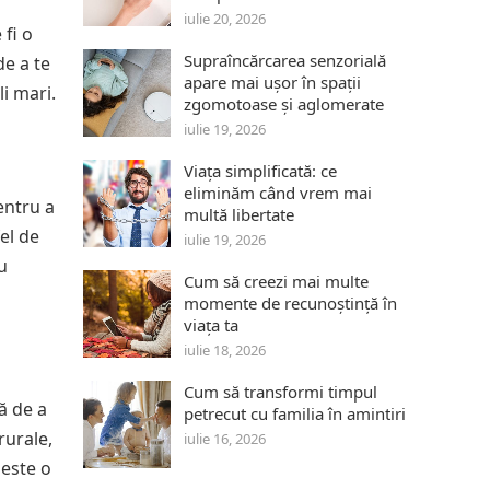
iulie 20, 2026
 fi o
Supraîncărcarea senzorială
de a te
apare mai ușor în spații
i mari.
zgomotoase și aglomerate
iulie 19, 2026
Viața simplificată: ce
eliminăm când vrem mai
entru a
multă libertate
el de
iulie 19, 2026
ru
Cum să creezi mai multe
momente de recunoștință în
viața ta
iulie 18, 2026
Cum să transformi timpul
ă de a
petrecut cu familia în amintiri
rurale,
iulie 16, 2026
 este o