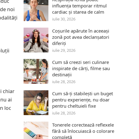
aduc
influența temporar ritmul
 de noi
cardiac și starea de calm
dalități
iulie 30, 2026
Coșurile apărute în aceeași
zonă pot avea declanșatori
diferiți
luții
iulie 29, 2026
Cum să creezi seri culinare
inspirate de cărți, filme sau
destinații
iulie 28, 2026
i chiar
Cum să-ți stabilești un buget
 nu ai
pentru experiențe, nu doar
pentru cheltuieli fixe
n loc
iulie 28, 2026
Tonerele corectează reflexele
fără să înlocuiască o colorare
completă