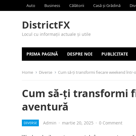
Auto
Business
Călătorii
Casă și Grădină
Div
DistrictFX
Locul cu informații actuale și utile
PRIMA PAGINĂ
DESPRE NOI
PUBLICITATE
Home
Diverse
Cum să-ți transformi fiecare weekend într-
Cum să-ți transformi 
aventură
Admin
·
martie 20, 2025
·
0 Comment
DIVERSE