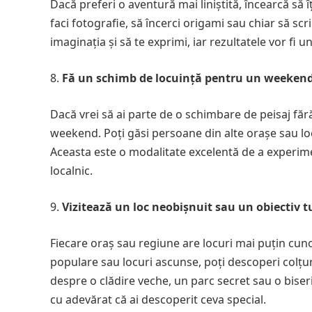
Dacă preferi o aventură mai liniștită, încearcă să î
faci fotografie, să încerci origami sau chiar să scrii
imaginația și să te exprimi, iar rezultatele vor f
Fă un schimb de locuință pentru un weeken
Dacă vrei să ai parte de o schimbare de peisaj fă
weekend. Poți găsi persoane din alte orașe sau loc
Aceasta este o modalitate excelentă de a experime
localnic.
Vizitează un loc neobișnuit sau un obiectiv tu
Fiecare oraș sau regiune are locuri mai puțin cuno
populare sau locuri ascunse, poți descoperi colțur
despre o clădire veche, un parc secret sau o biseric
cu adevărat că ai descoperit ceva special.