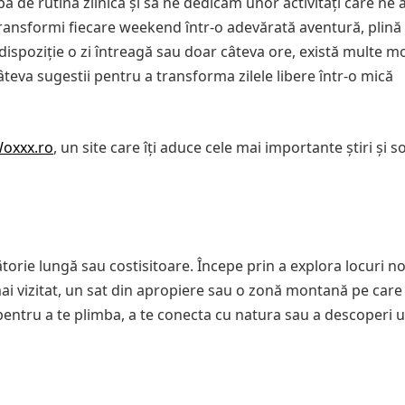
de rutina zilnică și să ne dedicăm unor activități care ne 
ă transformi fiecare weekend într-o adevărată aventură, plină
dispoziție o zi întreagă sau doar câteva ore, există multe mo
âteva sugestii pentru a transforma zilele libere într-o mică
oxxx.ro
, un site care îți aduce cele mai importante știri și so
rie lungă sau costisitoare. Începe prin a explora locuri no
mai vizitat, un sat din apropiere sau o zonă montană pe care
entru a te plimba, a te conecta cu natura sau a descoperi u