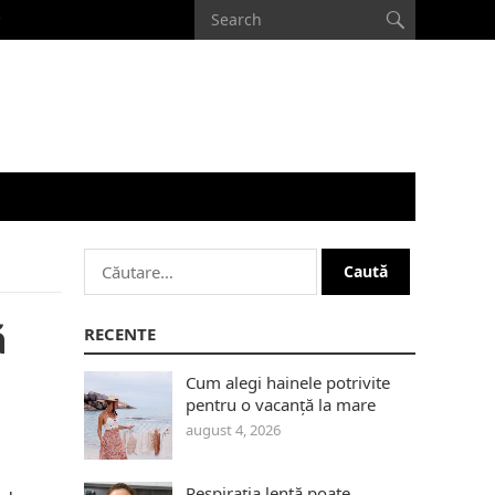
Caută
după:
ă
RECENTE
Cum alegi hainele potrivite
pentru o vacanță la mare
august 4, 2026
Respirația lentă poate