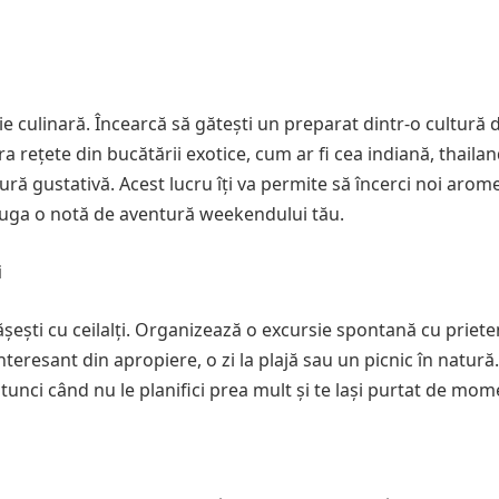
 culinară. Încearcă să gătești un preparat dintr-o cultură di
a rețete din bucătării exotice, cum ar fi cea indiană, thaila
ură gustativă. Acest lucru îți va permite să încerci noi arome
adăuga o notă de aventură weekendului tău.
i
șești cu ceilalți. Organizează o excursie spontană cu priete
interesant din apropiere, o zi la plajă sau un picnic în natură.
nci când nu le planifici prea mult și te lași purtat de mom