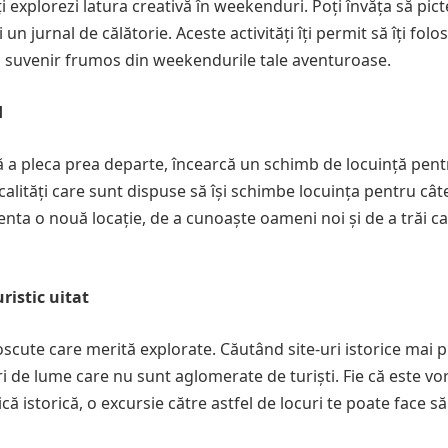
ți explorezi latura creativă în weekenduri. Poți învăța să pict
 un jurnal de călătorie. Aceste activități îți permit să îți folos
i un suvenir frumos din weekendurile tale aventuroase.
d
ră a pleca prea departe, încearcă un schimb de locuință pen
alități care sunt dispuse să își schimbe locuința pentru câte
nta o nouă locație, de a cunoaște oameni noi și de a trăi c
ristic uitat
scute care merită explorate. Căutând site-uri istorice mai p
i de lume care nu sunt aglomerate de turiști. Fie că este vo
ă istorică, o excursie către astfel de locuri te poate face să