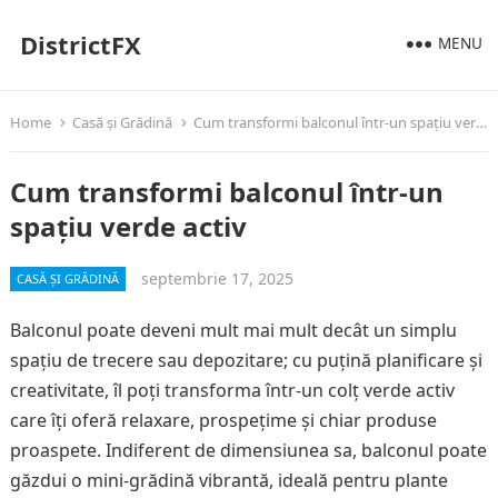
DistrictFX
MENU
Home
Casă și Grădină
Cum transformi balconul într-un spațiu verde activ
Cum transformi balconul într-un
spațiu verde activ
septembrie 17, 2025
CASĂ ȘI GRĂDINĂ
Balconul poate deveni mult mai mult decât un simplu
spațiu de trecere sau depozitare; cu puțină planificare și
creativitate, îl poți transforma într-un colț verde activ
care îți oferă relaxare, prospețime și chiar produse
proaspete. Indiferent de dimensiunea sa, balconul poate
găzdui o mini-grădină vibrantă, ideală pentru plante