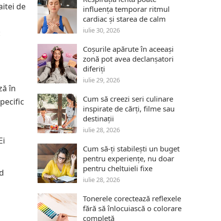
aitei de
influența temporar ritmul
cardiac și starea de calm
iulie 30, 2026
:
Coșurile apărute în aceeași
zonă pot avea declanșatori
diferiți
iulie 29, 2026
ză în
Cum să creezi seri culinare
pecific
inspirate de cărți, filme sau
destinații
iulie 28, 2026
Ei
Cum să-ți stabilești un buget
pentru experiențe, nu doar
pentru cheltuieli fixe
nd
iulie 28, 2026
Tonerele corectează reflexele
fără să înlocuiască o colorare
completă