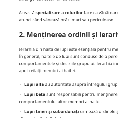
Această
specializare a rolurilor
face ca vânătoarea
atunci când vânează prăzi mari sau periculoase.
2.
Menținerea ordinii și ierarh
Ierarhia din haita de lupi este esențială pentru 
În general, haitele de lupi sunt conduse de o per
comportamentele și deciziile grupului. Ierarhia inc
apoi ceilalți membri ai haitei.
Lupii alfa
au autoritate asupra întregului grup ș
Lupii beta
sunt responsabili pentru menținerea 
comportamentului altor membri ai haitei.
Lupii tineri și subordonați
urmează ordinele și 