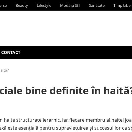
erse
Beauty
Lifestyle
Modă și Stil
Sănătate
Timp Liber
CONTACT
haită?
ociale bine definite în haită
n haite structurate ierarhic, iar fiecare membru al haitei jo
exă este esențială pentru supraviețuirea și succesul lor ca s