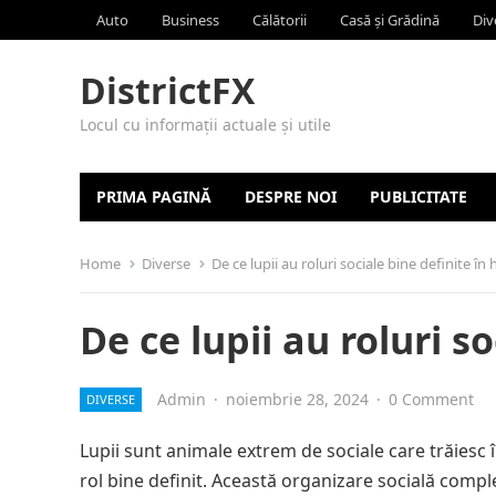
Auto
Business
Călătorii
Casă și Grădină
Div
DistrictFX
Locul cu informații actuale și utile
PRIMA PAGINĂ
DESPRE NOI
PUBLICITATE
Home
Diverse
De ce lupii au roluri sociale bine definite în 
De ce lupii au roluri s
Admin
·
noiembrie 28, 2024
·
0 Comment
DIVERSE
Lupii sunt animale extrem de sociale care trăiesc î
rol bine definit. Această organizare socială compl