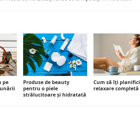
m pe
Produse de beauty
Cum să îți planifici
Dunării
pentru o piele
relaxare completă
strălucitoare și hidratată