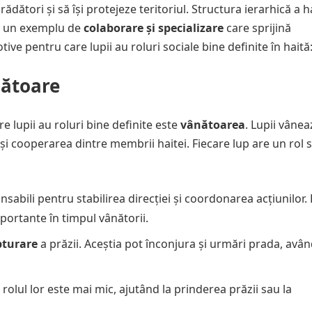
dători și să își protejeze teritoriul. Structura ierarhică a h
ste un exemplu de
colaborare și specializare
care sprijină
ive pentru care lupii au roluri sociale bine definite în haită
nătoare
 lupii au roluri bine definite este
vânătoarea
. Lupii vânea
i cooperarea dintre membrii haitei. Fiecare lup are un rol s
nsabili pentru stabilirea direcției și coordonarea acțiunilor. 
mportante în timpul vânătorii.
pturare
a prăzii. Aceștia pot înconjura și urmări prada, avâ
rolul lor este mai mic, ajutând la prinderea prăzii sau la