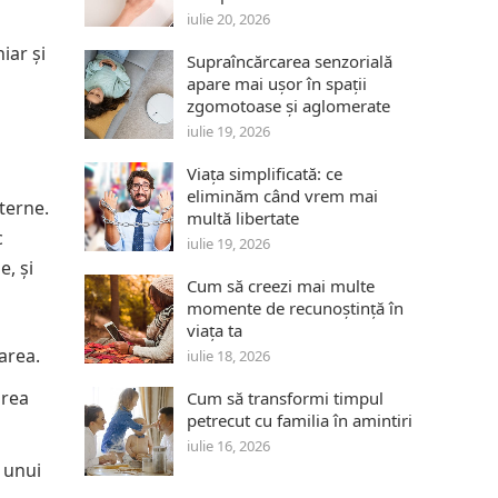
iulie 20, 2026
iar și
Supraîncărcarea senzorială
apare mai ușor în spații
zgomotoase și aglomerate
iulie 19, 2026
Viața simplificată: ce
eliminăm când vrem mai
terne.
multă libertate
c
iulie 19, 2026
e, și
Cum să creezi mai multe
momente de recunoștință în
viața ta
area.
iulie 18, 2026
area
Cum să transformi timpul
petrecut cu familia în amintiri
iulie 16, 2026
a unui