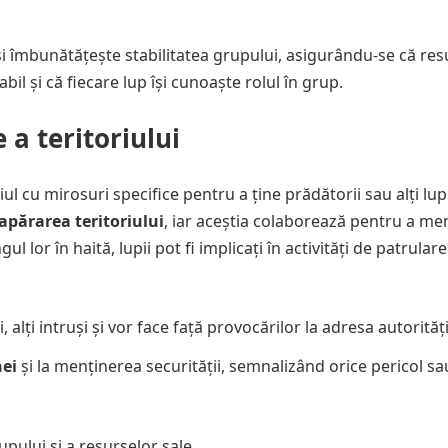
i îmbunătățește stabilitatea grupului, asigurându-se că res
il și că fiecare lup își cunoaște rolul în grup.
 a teritoriului
riul cu mirosuri specifice pentru a ține prădătorii sau alți lup
apărarea teritoriului
, iar aceștia colaborează pentru a me
ul lor în haită, lupii pot fi implicați în activități de patrular
alți intruși și vor face față provocărilor la adresa autorității
ei
și la menținerea securității, semnalizând orice pericol sa
upului și a resurselor sale.