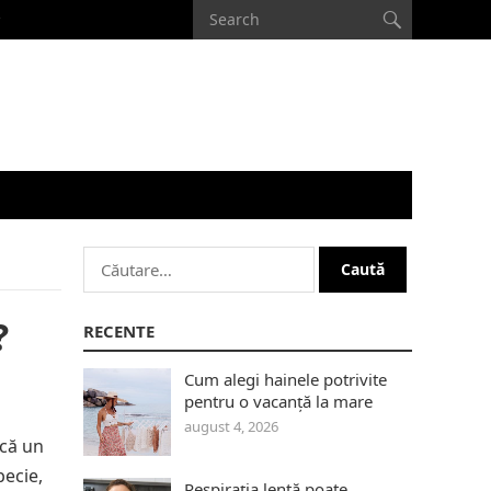
Caută
după:
?
RECENTE
Cum alegi hainele potrivite
pentru o vacanță la mare
august 4, 2026
acă un
pecie,
Respirația lentă poate