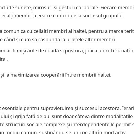
nclude sunete, mirosuri și gesturi corporale. Fiecare membr
 ceilalți membri, ceea ce contribuie la succesul grupului.
u a comunica cu ceilalți membri ai haitei, pentru a marca terit
e când și cum să răspundă la urletele altor membri.
um ar fi mișcările de coadă și postura, joacă un rol crucial în
tei.
și la maximizarea cooperării între membrii haitei.
nt esențiale pentru supraviețuirea și succesul acestora. Ierar
ului și grija față de pui sunt doar câteva dintre modalitățile
este structuri sociale complexe și interdependente le permit 
-un mediu comun, susținându-se unii pe alții în mod activ.