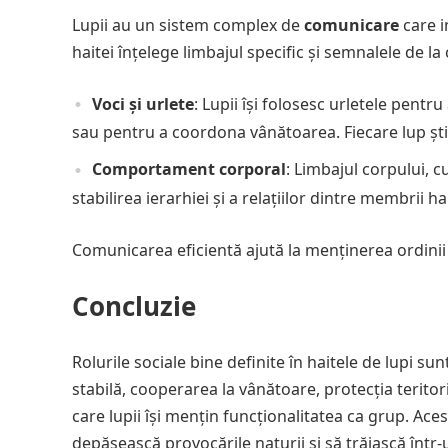
Lupii au un sistem complex de
comunicare
care i
haitei înțelege limbajul specific și semnalele de la
Voci și urlete
: Lupii își folosesc urletele pentr
sau pentru a coordona vânătoarea. Fiecare lup ști
Comportament corporal
: Limbajul corpului, c
stabilirea ierarhiei și a relațiilor dintre membrii hai
Comunicarea eficientă ajută la menținerea ordinii 
Concluzie
Rolurile sociale bine definite în haitele de lupi su
stabilă, cooperarea la vânătoare, protecția teritori
care lupii își mențin funcționalitatea ca grup. Ac
depășească provocările naturii și să trăiască într