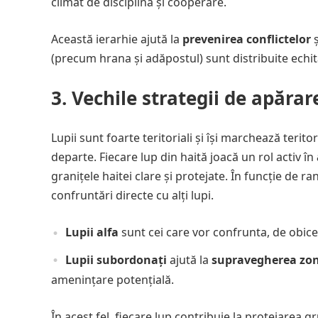
climat de disciplină și cooperare.
Această ierarhie ajută la
prevenirea conflictelor
ș
(precum hrana și adăpostul) sunt distribuite echitab
3.
Vechile strategii de apărare
Lupii sunt foarte teritoriali și își marchează terito
departe. Fiecare lup din haită joacă un rol activ în
granițele haitei clare și protejate. În funcție de rang
confruntări directe cu alți lupi.
Lupii alfa
sunt cei care vor confrunta, de obicei, 
Lupii subordonați
ajută la
supravegherea zon
amenințare potențială.
În acest fel, fiecare lup contribuie la protejarea gr