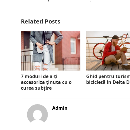
Related Posts
7 moduri de a-ți
Ghid pentru turis
accesoriza ținuta cu o
bicicletă în Delta 
curea subțire
Admin