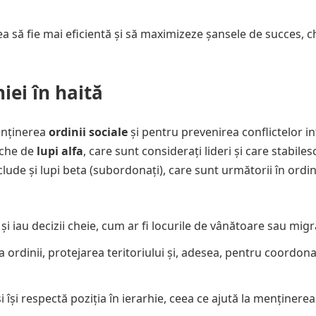
 să fie mai eficientă și să maximizeze șansele de succes, ch
iei în haită
menținerea
ordinii sociale
și pentru prevenirea conflictelor in
eche de
lupi alfa
, care sunt considerați lideri și care stabiles
lude și lupi beta (subordonați), care sunt următorii în ordin
i iau decizii cheie, cum ar fi locurile de vânătoare sau migr
ordinii, protejarea teritoriului și, adesea, pentru coordon
își respectă poziția în ierarhie, ceea ce ajută la menținere