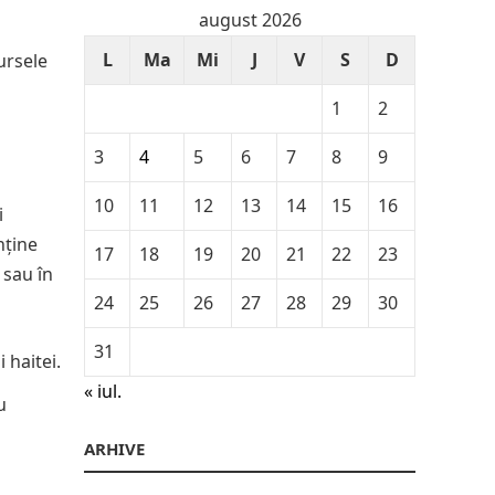
august 2026
L
Ma
Mi
J
V
S
D
ursele
1
2
3
4
5
6
7
8
9
10
11
12
13
14
15
16
i
nține
17
18
19
20
21
22
23
e sau în
24
25
26
27
28
29
30
31
 haitei.
« iul.
u
ARHIVE