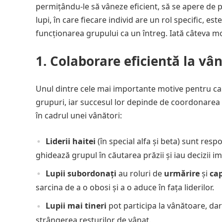
permițându-le să vâneze eficient, să se apere de pră
lupi, în care fiecare individ are un rol specific, e
funcționarea grupului ca un întreg. Iată câteva mot
1.
Colaborare eficientă la vâ
Unul dintre cele mai importante motive pentru care
grupuri, iar succesul lor depinde de coordonarea ș
în cadrul unei vânători:
Liderii haitei
(în special alfa și beta) sunt respo
ghidează grupul în căutarea prăzii și iau decizii i
Lupii subordonați
au roluri de
urmărire
și
ca
sarcina de a o obosi și a o aduce în fața liderilor.
Lupii mai tineri
pot participa la vânătoare, dar 
strângerea resturilor de vânat.