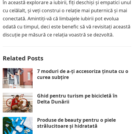
în această explorare a iubirii, fiți deschiși și empatici unul
cu celălalt, și veți construi o relație mai puternică și mai
conectată. Amintiți-vă că limbajele iubirii pot evolua
odată cu timpul, deci este benefic să vă revisitați această
discuție pe măsură ce relația voastră se dezvoltă.
Related Posts
7 moduri de a-ți accesoriza ținuta cu o
curea subțire
Ghid pentru turism pe bicicletă în
Delta Dunării
Produse de beauty pentru o piele
strălucitoare și hidratată