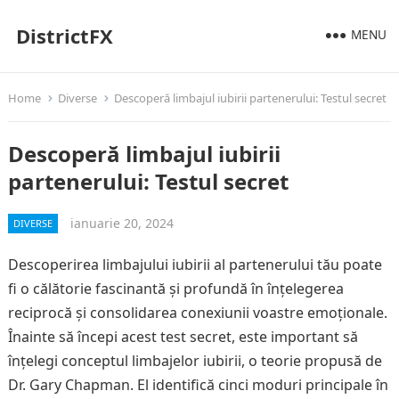
DistrictFX
MENU
Home
Diverse
Descoperă limbajul iubirii partenerului: Testul secret
Descoperă limbajul iubirii
partenerului: Testul secret
ianuarie 20, 2024
DIVERSE
Descoperirea limbajului iubirii al partenerului tău poate
fi o călătorie fascinantă și profundă în înțelegerea
reciprocă și consolidarea conexiunii voastre emoționale.
Înainte să începi acest test secret, este important să
înțelegi conceptul limbajelor iubirii, o teorie propusă de
Dr. Gary Chapman. El identifică cinci moduri principale în