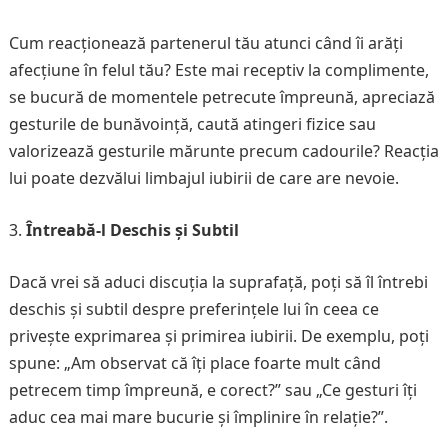
Cum reacționează partenerul tău atunci când îi arăți
afecțiune în felul tău? Este mai receptiv la complimente,
se bucură de momentele petrecute împreună, apreciază
gesturile de bunăvoință, caută atingeri fizice sau
valorizează gesturile mărunte precum cadourile? Reacția
lui poate dezvălui limbajul iubirii de care are nevoie.
Întreabă-l Deschis și Subtil
Dacă vrei să aduci discuția la suprafață, poți să îl întrebi
deschis și subtil despre preferințele lui în ceea ce
privește exprimarea și primirea iubirii. De exemplu, poți
spune: „Am observat că îți place foarte mult când
petrecem timp împreună, e corect?” sau „Ce gesturi îți
aduc cea mai mare bucurie și împlinire în relație?”.