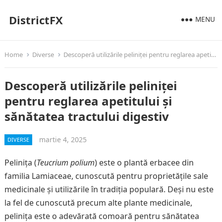
DistrictFX
MENU
Home
Diverse
Descoperă utilizările peliniței pentru reglarea apetitului și sănătatea tractului digestiv
Descoperă utilizările peliniței
pentru reglarea apetitului și
sănătatea tractului digestiv
martie 4, 2025
DIVERSE
Pelinița (
Teucrium polium
) este o plantă erbacee din
familia Lamiaceae, cunoscută pentru proprietățile sale
medicinale și utilizările în tradiția populară. Deși nu este
la fel de cunoscută precum alte plante medicinale,
pelinița este o adevărată comoară pentru sănătatea