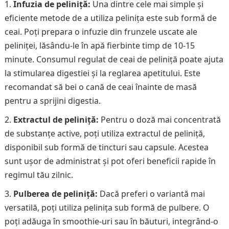
Infuzia de peliniță:
Una dintre cele mai simple și
eficiente metode de a utiliza pelinița este sub formă de
ceai. Poți prepara o infuzie din frunzele uscate ale
peliniței, lăsându-le în apă fierbinte timp de 10-15
minute. Consumul regulat de ceai de peliniță poate ajuta
la stimularea digestiei și la reglarea apetitului. Este
recomandat să bei o cană de ceai înainte de masă
pentru a sprijini digestia.
Extractul de peliniță:
Pentru o doză mai concentrată
de substanțe active, poți utiliza extractul de peliniță,
disponibil sub formă de tincturi sau capsule. Acestea
sunt ușor de administrat și pot oferi beneficii rapide în
regimul tău zilnic.
Pulberea de peliniță:
Dacă preferi o variantă mai
versatilă, poți utiliza pelinița sub formă de pulbere. O
poți adăuga în smoothie-uri sau în băuturi, integrând-o