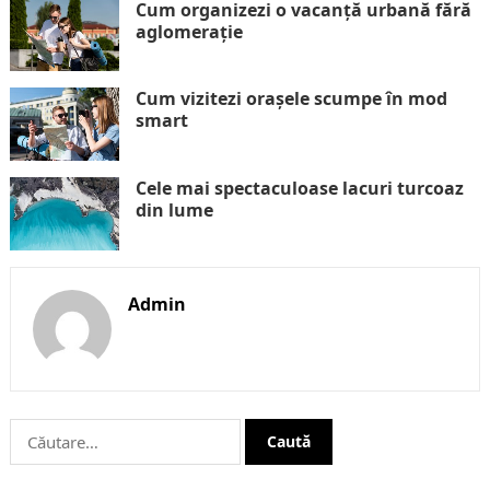
Cum organizezi o vacanță urbană fără
aglomerație
Cum vizitezi orașele scumpe în mod
smart
Cele mai spectaculoase lacuri turcoaz
din lume
Admin
Caută
după: