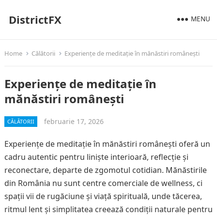
DistrictFX
MENU
Home
Călătorii
Experiențe de meditație în mănăstiri românești
Experiențe de meditație în
mănăstiri românești
februarie 17, 2026
CĂLĂTORII
Experiențe de meditație în mănăstiri românești oferă un
cadru autentic pentru liniște interioară, reflecție și
reconectare, departe de zgomotul cotidian. Mănăstirile
din România nu sunt centre comerciale de wellness, ci
spații vii de rugăciune și viață spirituală, unde tăcerea,
ritmul lent și simplitatea creează condiții naturale pentru