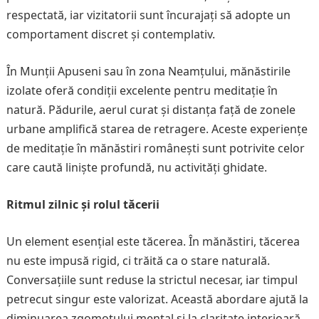
respectată, iar vizitatorii sunt încurajați să adopte un
comportament discret și contemplativ.
În Munții Apuseni sau în zona Neamțului, mănăstirile
izolate oferă condiții excelente pentru meditație în
natură. Pădurile, aerul curat și distanța față de zonele
urbane amplifică starea de retragere. Aceste experiențe
de meditație în mănăstiri românești sunt potrivite celor
care caută liniște profundă, nu activități ghidate.
Ritmul zilnic și rolul tăcerii
Un element esențial este tăcerea. În mănăstiri, tăcerea
nu este impusă rigid, ci trăită ca o stare naturală.
Conversațiile sunt reduse la strictul necesar, iar timpul
petrecut singur este valorizat. Această abordare ajută la
diminuarea zgomotului mental și la claritate interioară.