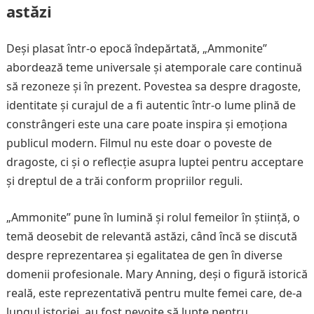
astăzi
Deși plasat într-o epocă îndepărtată, „Ammonite”
abordează teme universale și atemporale care continuă
să rezoneze și în prezent. Povestea sa despre dragoste,
identitate și curajul de a fi autentic într-o lume plină de
constrângeri este una care poate inspira și emoționa
publicul modern. Filmul nu este doar o poveste de
dragoste, ci și o reflecție asupra luptei pentru acceptare
și dreptul de a trăi conform propriilor reguli.
„Ammonite” pune în lumină și rolul femeilor în știință, o
temă deosebit de relevantă astăzi, când încă se discută
despre reprezentarea și egalitatea de gen în diverse
domenii profesionale. Mary Anning, deși o figură istorică
reală, este reprezentativă pentru multe femei care, de-a
lungul istoriei, au fost nevoite să lupte pentru