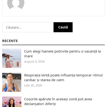
Caută
după:
RECENTE
Cum alegi hainele potrivite pentru o vacanță la
mare
august 4, 2026
Respirația lentă poate influența temporar ritmul
cardiac și starea de calm
iulie 30, 2026
Coșurile apărute în aceeași zonă pot avea
declanșatori diferiți