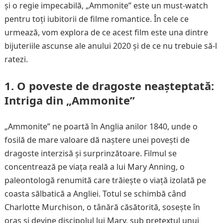
și o regie impecabilă, „Ammonite” este un must-watch
pentru toți iubitorii de filme romantice. În cele ce
urmează, vom explora de ce acest film este una dintre
bijuteriile ascunse ale anului 2020 și de ce nu trebuie să-l
ratezi.
1. O poveste de dragoste neașteptată:
Intriga din „Ammonite”
„Ammonite” ne poartă în Anglia anilor 1840, unde o
fosilă de mare valoare dă naștere unei povești de
dragoste interzisă și surprinzătoare. Filmul se
concentrează pe viața reală a lui Mary Anning, o
paleontologă renumită care trăiește o viață izolată pe
coasta sălbatică a Angliei. Totul se schimbă când
Charlotte Murchison, o tânără căsătorită, sosește în
oraș și devine discipolul lui Mary, sub pretextul unui