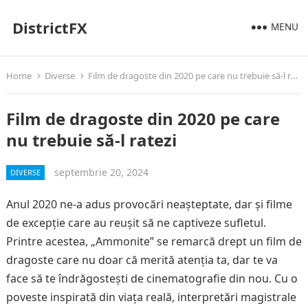
DistrictFX
MENU
Home
Diverse
Film de dragoste din 2020 pe care nu trebuie să-l ratezi
Film de dragoste din 2020 pe care
nu trebuie să-l ratezi
septembrie 20, 2024
DIVERSE
Anul 2020 ne-a adus provocări neașteptate, dar și filme
de excepție care au reușit să ne captiveze sufletul.
Printre acestea, „Ammonite” se remarcă drept un film de
dragoste care nu doar că merită atenția ta, dar te va
face să te îndrăgostești de cinematografie din nou. Cu o
poveste inspirată din viața reală, interpretări magistrale