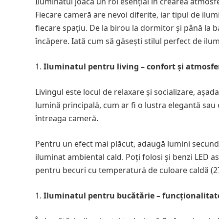
Iluminatul joacă un rol esențial în crearea atmosfe
Fiecare cameră are nevoi diferite, iar tipul de ilum
fiecare spațiu. De la birou la dormitor și până la 
încăpere. Iată cum să găsești stilul perfect de il
Iluminatul pentru living – confort și atmosfe
Livingul este locul de relaxare și socializare, așada
lumină principală, cum ar fi o lustra elegantă sau
întreaga cameră.
Pentru un efect mai plăcut, adaugă lumini secund
iluminat ambiental cald. Poți folosi și benzi LED 
pentru becuri cu temperatură de culoare caldă (2
Iluminatul pentru bucătărie – funcționalitate