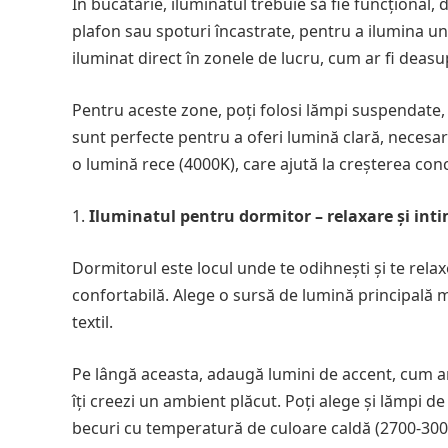
În bucătărie, iluminatul trebuie să fie funcțional
plafon sau spoturi încastrate, pentru a ilumina u
iluminat direct în zonele de lucru, cum ar fi deasup
Pentru aceste zone, poți folosi lămpi suspendate
sunt perfecte pentru a oferi lumină clară, necesară
o lumină rece (4000K), care ajută la creșterea concen
Iluminatul pentru dormitor – relaxare și int
Dormitorul este locul unde te odihnești și te rela
confortabilă. Alege o sursă de lumină principală 
textil.
Pe lângă aceasta, adaugă lumini de accent, cum ar 
îți creezi un ambient plăcut. Poți alege și lămpi de
becuri cu temperatură de culoare caldă (2700-300