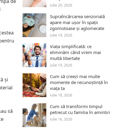
lampă de
iulie 20, 2026
i
Supraîncărcarea senzorială
apare mai ușor în spații
zgomotoase și aglomerate
cestea
iulie 19, 2026
 pentru
Viața simplificată: ce
eliminăm când vrem mai
multă libertate
iulie 19, 2026
Cum să creezi mai multe
ă și
momente de recunoștință în
terial
viața ta
iulie 18, 2026
Cum să transformi timpul
sau să
petrecut cu familia în amintiri
te
iulie 16, 2026