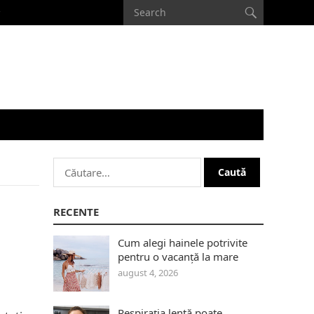
Caută
după:
RECENTE
Cum alegi hainele potrivite
pentru o vacanță la mare
august 4, 2026
Respirația lentă poate