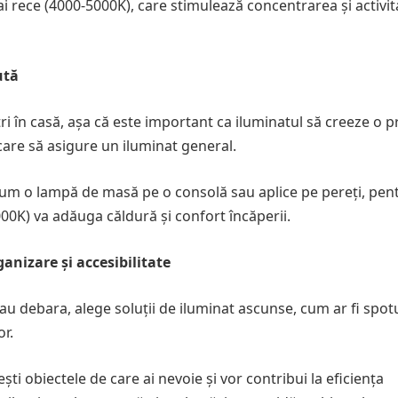
 rece (4000-5000K), care stimulează concentrarea și activit
ută
tri în casă, așa că este important ca iluminatul să creeze o p
care să asigure un iluminat general.
m o lampă de masă pe o consolă sau aplice pe pereți, pen
00K) va adăuga căldură și confort încăperii.
anizare și accesibilitate
u debara, alege soluții de iluminat ascunse, cum ar fi spot
or.
ti obiectele de care ai nevoie și vor contribui la eficiența