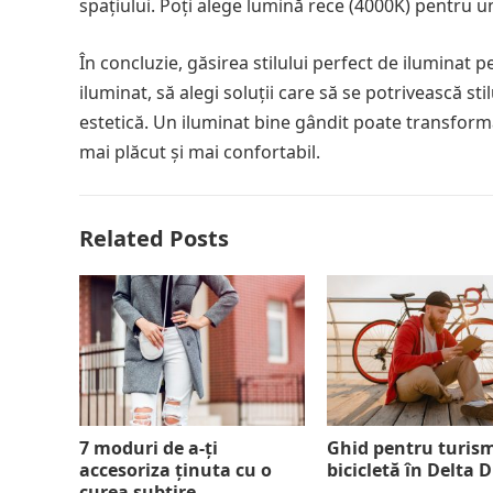
spațiului. Poți alege lumină rece (4000K) pentru un 
În concluzie, găsirea stilului perfect de iluminat 
iluminat, să alegi soluții care să se potrivească sti
estetică. Un iluminat bine gândit poate transform
mai plăcut și mai confortabil.
Related Posts
7 moduri de a-ți
Ghid pentru turis
accesoriza ținuta cu o
bicicletă în Delta 
curea subțire