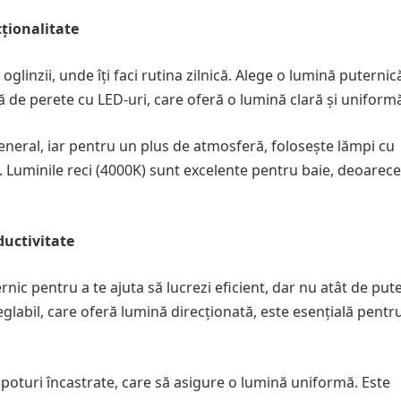
cționalitate
oglinzii, unde îți faci rutina zilnică. Alege o lumină puternic
ă de perete cu LED-uri, care oferă o lumină clară și uniform
general, iar pentru un plus de atmosferă, folosește lămpi cu
ii. Luminile reci (4000K) sunt excelente pentru baie, deoarece
ductivitate
ernic pentru a te ajuta să lucrezi eficient, dar nu atât de put
glabil, care oferă lumină direcționată, este esențială pentr
spoturi încastrate, care să asigure o lumină uniformă. Este