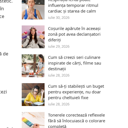
stetic.
influența temporar ritmul
în
cardiac și starea de calm
ice
iulie 30, 2026
Coșurile apărute în aceeași
zonă pot avea declanșatori
diferiți
iulie 29, 2026
să de
Cum să creezi seri culinare
inspirate de cărți, filme sau
destinații
iulie 28, 2026
Cum să-ți stabilești un buget
tezi
pentru experiențe, nu doar
pentru cheltuieli fixe
iulie 28, 2026
Tonerele corectează reflexele
fără să înlocuiască o colorare
completă