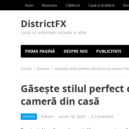
Auto
Business
Călătorii
Casă și Grădină
Div
DistrictFX
Locul cu informații actuale și utile
PRIMA PAGINĂ
DESPRE NOI
PUBLICITATE
Home
Diverse
Găsește stilul perfect de iluminat pentru fi
Găsește stilul perfect
cameră din casă
Admin
·
iunie 16, 2025
·
0 Comment
DIVERSE