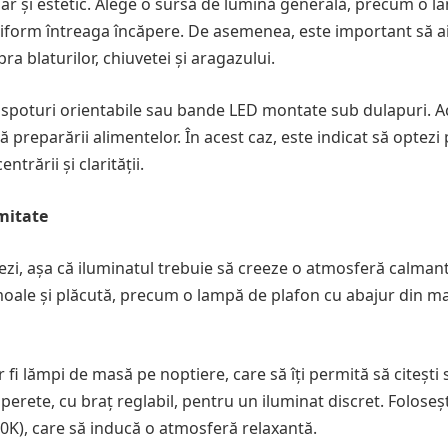
, dar și estetic. Alege o sursă de lumină generală, precum o 
niform întreaga încăpere. De asemenea, este important să a
ra blaturilor, chiuvetei și aragazului.
, spoturi orientabile sau bande LED montate sub dulapuri. A
 preparării alimentelor. În acest caz, este indicat să optezi
trării și clarității.
imitate
xezi, așa că iluminatul trebuie să creeze o atmosferă calmant
moale și plăcută, precum o lampă de plafon cu abajur din ma
fi lămpi de masă pe noptiere, care să îți permită să citești 
 perete, cu braț reglabil, pentru un iluminat discret. Foloseș
0K), care să inducă o atmosferă relaxantă.