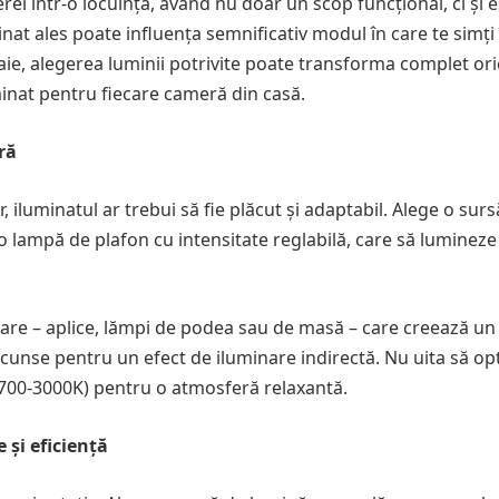
rei într-o locuință, având nu doar un scop funcțional, ci și e
inat ales poate influența semnificativ modul în care te simți 
baie, alegerea luminii potrivite poate transforma complet or
uminat pentru fiecare cameră din casă.
ră
r, iluminatul ar trebui să fie plăcut și adaptabil. Alege o sur
 o lampă de plafon cu intensitate reglabilă, care să lumineze
are – aplice, lămpi de podea sau de masă – care creează un
ascunse pentru un efect de iluminare indirectă. Nu uita să op
700-3000K) pentru o atmosferă relaxantă.
 și eficiență