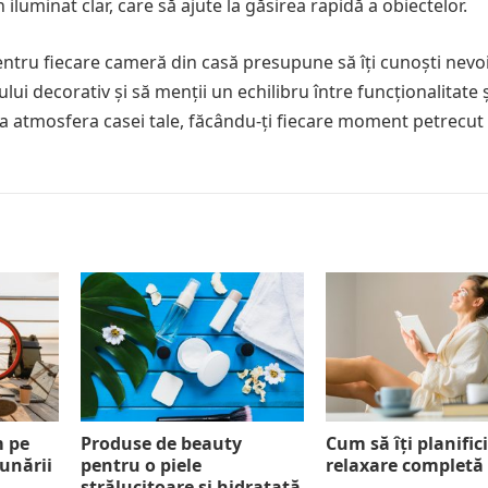
iluminat clar, care să ajute la găsirea rapidă a obiectelor.
pentru fiecare cameră din casă presupune să îți cunoști nevo
lului decorativ și să menții un echilibru între funcționalitate 
a atmosfera casei tale, făcându-ți fiecare moment petrecut
m pe
Produse de beauty
Cum să îți planifici
Dunării
pentru o piele
relaxare completă
strălucitoare și hidratată