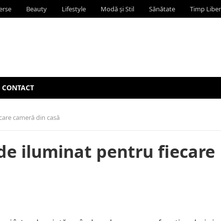
erse
Beauty
Lifestyle
Modă și Stil
Sănătate
Timp Liber
CONTACT
ecare cameră din casă
 de iluminat pentru fiecare