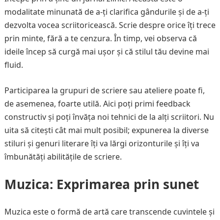
modalitate minunată de a-ți clarifica gândurile și de a-ți
dezvolta vocea scriitoricească. Scrie despre orice îți trece
prin minte, fără a te cenzura. În timp, vei observa că
ideile încep să curgă mai ușor și că stilul tău devine mai
fluid.
Participarea la grupuri de scriere sau ateliere poate fi,
de asemenea, foarte utilă. Aici poți primi feedback
constructiv și poți învăța noi tehnici de la alți scriitori. Nu
uita să citești cât mai mult posibil; expunerea la diverse
stiluri și genuri literare îți va lărgi orizonturile și îți va
îmbunătăți abilitățile de scriere.
Muzica: Exprimarea prin sunet
Muzica este o formă de artă care transcende cuvintele și