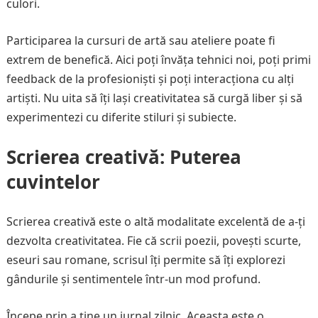
culori.
Participarea la cursuri de artă sau ateliere poate fi
extrem de benefică. Aici poți învăța tehnici noi, poți primi
feedback de la profesioniști și poți interacționa cu alți
artiști. Nu uita să îți lași creativitatea să curgă liber și să
experimentezi cu diferite stiluri și subiecte.
Scrierea creativă: Puterea
cuvintelor
Scrierea creativă este o altă modalitate excelentă de a-ți
dezvolta creativitatea. Fie că scrii poezii, povești scurte,
eseuri sau romane, scrisul îți permite să îți explorezi
gândurile și sentimentele într-un mod profund.
Începe prin a ține un jurnal zilnic. Aceasta este o