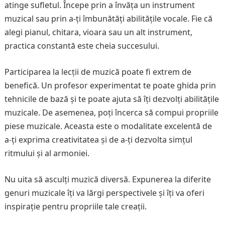
atinge sufletul. Începe prin a învăța un instrument
muzical sau prin a-ți îmbunătăți abilitățile vocale. Fie că
alegi pianul, chitara, vioara sau un alt instrument,
practica constantă este cheia succesului.
Participarea la lecții de muzică poate fi extrem de
benefică. Un profesor experimentat te poate ghida prin
tehnicile de bază și te poate ajuta să îți dezvolți abilitățile
muzicale. De asemenea, poți încerca să compui propriile
piese muzicale. Aceasta este o modalitate excelentă de
a-ți exprima creativitatea și de a-ți dezvolta simțul
ritmului și al armoniei.
Nu uita să asculți muzică diversă. Expunerea la diferite
genuri muzicale îți va lărgi perspectivele și îți va oferi
inspirație pentru propriile tale creații.